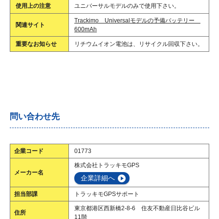
使用上の注意
ユニバーサルモデルのみで使用下さい。
Trackimo Universalモデルの予備バッテリー
関連サイト
600mAh
重要なお知らせ
リチウムイオン電池は、リサイクル回収下さい。
問い合わせ先
企業コード
01773
株式会社トラッキモGPS
メーカー名
企業詳細へ
担当部課
トラッキモGPSサポート
東京都港区西新橋2-8-6 住友不動産日比谷ビル
住所
11階