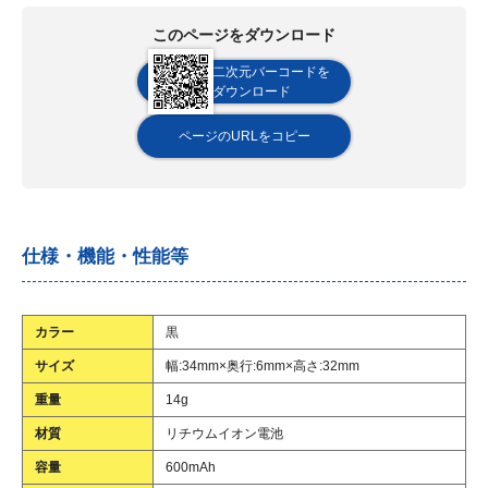
このページをダウンロード
二次元バーコードを
ダウンロード
ページのURLをコピー
仕様・機能・性能等
カラー
黒
サイズ
幅:34mm×奥行:6mm×高さ:32mm
重量
14g
材質
リチウムイオン電池
容量
600mAh