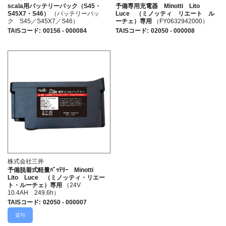
scala用バッテリーパック（S45・
予備専用充電器 Minotti Lito
S45X7・S46）
（バッテリーパッ
Luce （ミノッティ リエート ル
ク S45／S45X7／S46）
ーチェ）専用
（FY0632942000）
TAISコード
:
00156 - 000084
TAISコード
:
02050 - 000008
株式会社三井
予備脱着式軽量ﾊﾞｯﾃﾘｰ Minotti
Lito Luce （ミノッティ・リエー
ト・ルーチェ）専用
（24V
10.4AH 249.6h）
TAISコード
:
02050 - 000007
貸与