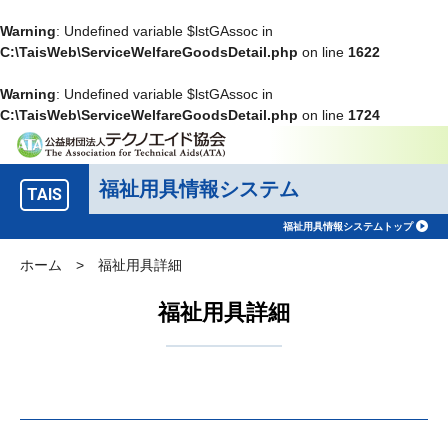
Warning
: Undefined variable $lstGAssoc in
C:\TaisWeb\ServiceWelfareGoodsDetail.php
on line
1622
Warning
: Undefined variable $lstGAssoc in
C:\TaisWeb\ServiceWelfareGoodsDetail.php
on line
1724
福祉用具情報システム
TAIS
福祉用具情報システムトップ
ホーム
>
福祉用具詳細
福祉用具詳細