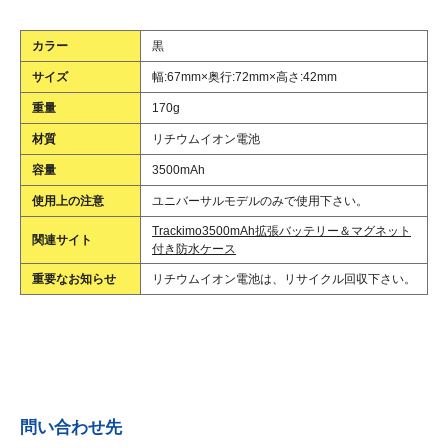
カラー
黒
サイズ
幅:67mm×奥行:72mm×高さ:42mm
重量
170g
材質
リチウムイオン電池
容量
3500mAh
使用上の注意
ユニバーサルモデルのみで使用下さい。
Trackimo3500mAh拡張バッテリー＆マグネット
関連サイト
付き防水ケース
重要なお知らせ
リチウムイオン電池は、リサイクル回収下さい。
問い合わせ先