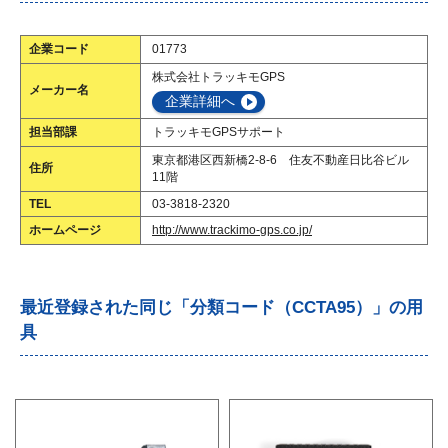
企業コード
01773
株式会社トラッキモGPS
メーカー名
企業詳細へ
担当部課
トラッキモGPSサポート
東京都港区西新橋2-8-6 住友不動産日比谷ビル
住所
11階
TEL
03-3818-2320
ホームページ
http://www.trackimo-gps.co.jp/
最近登録された同じ「分類コード（CCTA95）」の用
具