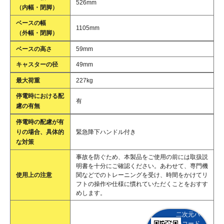
526mm
（内幅・閉脚）
ベースの幅
1105mm
（外幅・閉脚）
ベースの高さ
59mm
キャスターの径
49mm
最大荷重
227kg
停電時における配
有
慮の有無
停電時の配慮が有
りの場合、具体的
緊急降下ハンドル付き
な対策
事故を防ぐため、本製品をご使用の前には取扱説
明書を十分にご確認ください。あわせて、専門機
使用上の注意
関などでのトレーニングを受け、時間をかけてリ
フトの操作や仕様に慣れていただくことをおすす
めします。
二次元バ
ーコード