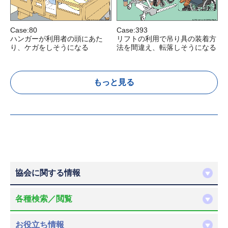
Case:80
Case:393
C
ハンガーが利用者の頭にあた
リフトの利用で吊り具の装着方
り、ケガをしそうになる
法を間違え、転落しそうになる
もっと見る
協会に関する情報
各種検索／閲覧
お役立ち情報