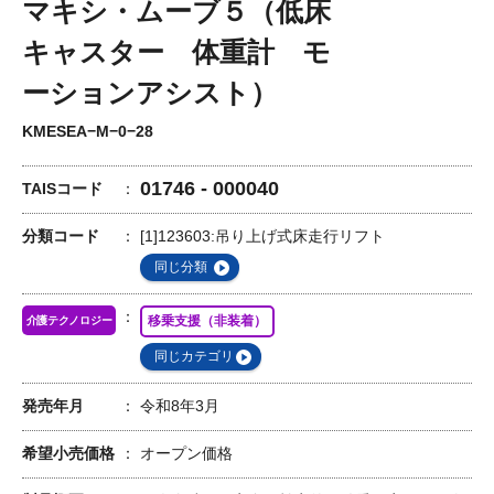
マキシ・ムーブ５（低床
キャスター 体重計 モ
ーションアシスト）
KMESEA−M−0−28
01746 - 000040
TAISコード
分類コード
[1]123603:吊り上げ式床走行リフト
同じ分類
移乗支援（非装着）
介護テクノロジー
同じカテゴリ
発売年月
令和8年3月
希望小売価格
オープン価格