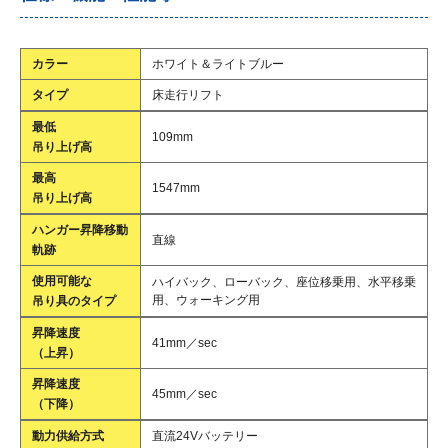
カラー
ホワイト＆ライトブルー
タイプ
床走行リフト
最低
109mm
吊り上げ高
最高
1547mm
吊り上げ高
ハンガー昇降移動
直線
軌跡
使用可能な
ハイバック、ローバック、座位移乗用、水平移乗
用、ウォーキング用
吊り具のタイプ
昇降速度
41mm／sec
（上昇）
昇降速度
45mm／sec
（下降）
動力供給方式
直流24Vバッテリー