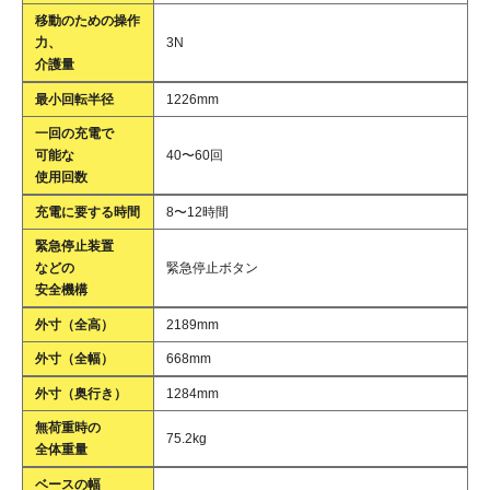
移動のための操作
力、
3N
介護量
最小回転半径
1226mm
一回の充電で
可能な
40〜60回
使用回数
充電に要する時間
8〜12時間
緊急停止装置
などの
緊急停止ボタン
安全機構
外寸（全高）
2189mm
外寸（全幅）
668mm
外寸（奥行き）
1284mm
無荷重時の
75.2kg
全体重量
ベースの幅