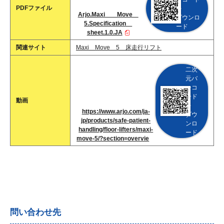
PDFファイル
を
Arjo.Maxi Move
ダウンロ
5.Specification
ード
sheet.1.0.JA
関連サイト
Maxi Move 5 床走行リフト
二次
元バ
ーコ
ード
動画
を
https://www.arjo.com/ja-
ダウ
jp/products/safe-patient-
ンロ
handling/floor-lifters/maxi-
ード
move-5/?section=overvie
問い合わせ先