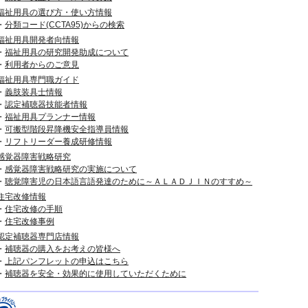
福祉用具の選び方・使い方情報
・
分類コード(CCTA95)からの検索
福祉用具開発者向情報
・
福祉用具の研究開発助成について
・
利用者からのご意見
福祉用具専門職ガイド
・
義肢装具士情報
・
認定補聴器技能者情報
・
福祉用具プランナー情報
・
可搬型階段昇降機安全指導員情報
・
リフトリーダー養成研修情報
感覚器障害戦略研究
・
感覚器障害戦略研究の実施について
・
聴覚障害児の日本語言語発達のために～ＡＬＡＤＪＩＮのすすめ～
住宅改修情報
・
住宅改修の手順
・
住宅改修事例
認定補聴器専門店情報
・
補聴器の購入をお考えの皆様へ
・
上記パンフレットの申込はこちら
・
補聴器を安全・効果的に使用していただくために