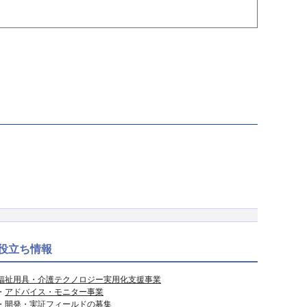
役立ち情報
福祉用具・介護テクノロジー実用化支援事業
・
アドバイス・モニター事業
・
開発・実証フィールドの募集