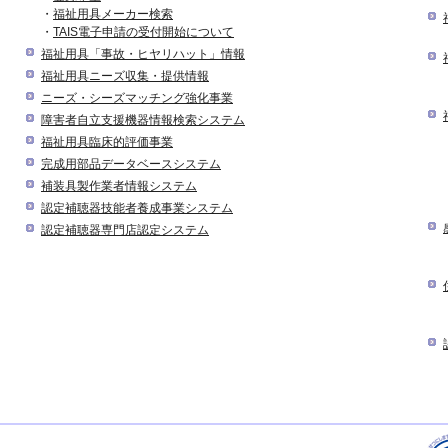
・
福祉用具メーカー検索
・
TAIS電子申請の受付開始について
福祉用具「事故・ヒヤリハット」情報
福祉用具ニーズ収集・提供情報
ニーズ・シーズマッチング強化事業
障害者自立支援機器情報検索システム
福祉用具臨床的評価事業
完成用部品データベースシステム
補装具製作業者情報システム
認定補聴器技能者養成事業システム
認定補聴器専門店認定システム