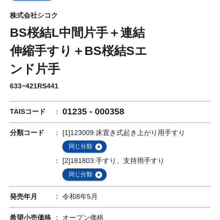
株式会社シコク
BS桜結L中間片手＋連結
伸縮手すり＋BS桜結Sエ
ンド片手
633−421RS441
01235 - 000358
TAISコード
分類コード
[1]123009:床置き式起き上がり用手すり
同じ分類
[2]181803:手すり、支持用手すり
同じ分類
発売年月
令和8年5月
希望小売価格
オープン価格