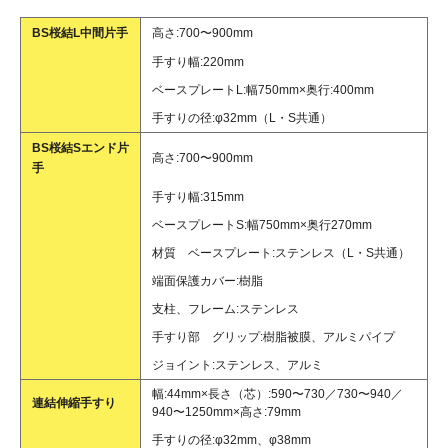
BS桜結L中間片手
高さ:700〜900mm
手すり幅:220mm
ベースプレートL:幅750mm×奥行:400mm
手すりの径:φ32mm（L・S共通）
BS桜結Sエンド片
高さ:700〜900mm
手
手すり幅:315mm
ベースプレートS:幅750mm×奥行270mm
材質 ベースプレート:ステンレス（L・S共通）
端面保護カバー:樹脂
支柱、フレーム:ステンレス
手すり部 グリップ:樹脂被膜、アルミパイプ
ジョイント:ステンレス、アルミ
幅:44mm×長さ（芯）:590〜730／730〜940／
連結伸縮手すり
940〜1250mm×高さ:79mm
手すりの径:φ32mm、φ38mm