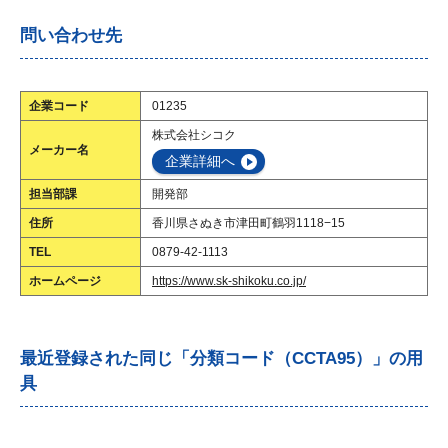
問い合わせ先
企業コード
01235
株式会社シコク
メーカー名
企業詳細へ
担当部課
開発部
住所
香川県さぬき市津田町鶴羽1118−15
TEL
0879-42-1113
ホームページ
https://www.sk-shikoku.co.jp/
最近登録された同じ「分類コード（CCTA95）」の用
具