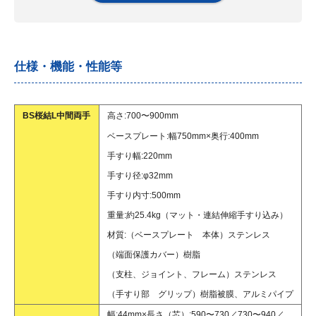
仕様・機能・性能等
BS桜結L中間両手
高さ:700〜900mm
ベースプレート:幅750mm×奥行:400mm
手すり幅:220mm
手すり径:φ32mm
手すり内寸:500mm
重量:約25.4kg（マット・連結伸縮手すり込み）
材質:（ベースプレート 本体）ステンレス
（端面保護カバー）樹脂
（支柱、ジョイント、フレーム）ステンレス
（手すり部 グリップ）樹脂被膜、アルミパイプ
幅:44mm×長さ（芯）:590〜730／730〜940／