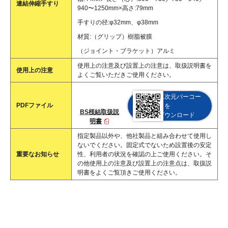
連結伸縮手すり
940〜1250mm×高さ:79mm
手すりの径:φ32mm、φ38mm
材質:（グリップ）樹脂被膜
（ジョイント・ブラケット）アルミ
使用上の注意及び設置上の注意は、取扱説明書を
使用上の注意
よくご覧いただきご使用ください。
二次元バーコー
PDFファイル
ドを
BS桜結取扱説
ダウンロード
明書
指定製品以外や、他社製品と組み合わせて使用し
ないでください。固定式でないため設置後の安定
重要なお知らせ
性、利用者の状況を確認の上ご使用ください。そ
の他使用上の注意及び設置上の注意点は、取扱説
明書をよくご覧頂きご使用ください。