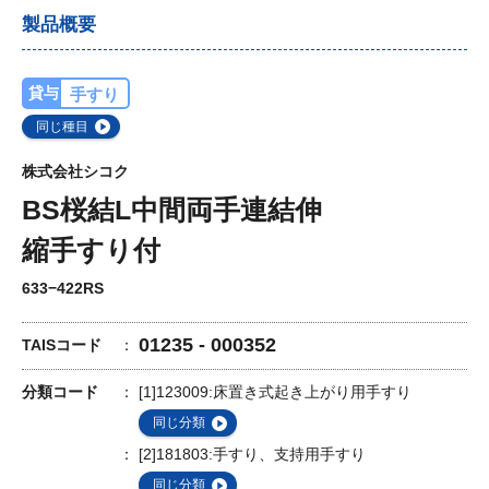
製品概要
貸与
手すり
同じ種目
株式会社シコク
BS桜結L中間両手連結伸
縮手すり付
633−422RS
01235 - 000352
TAISコード
分類コード
[1]123009:床置き式起き上がり用手すり
同じ分類
[2]181803:手すり、支持用手すり
同じ分類