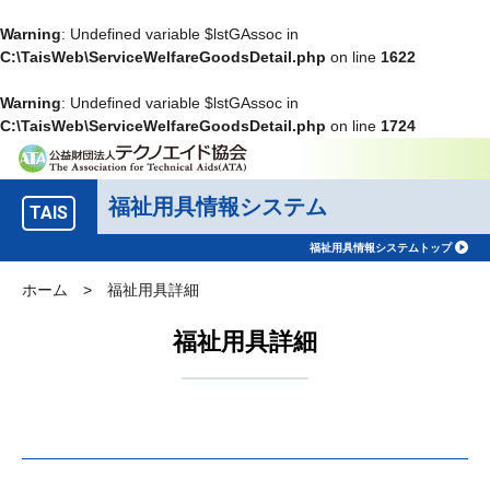
Warning
: Undefined variable $lstGAssoc in
C:\TaisWeb\ServiceWelfareGoodsDetail.php
on line
1622
Warning
: Undefined variable $lstGAssoc in
C:\TaisWeb\ServiceWelfareGoodsDetail.php
on line
1724
福祉用具情報システム
TAIS
福祉用具情報システムトップ
ホーム
>
福祉用具詳細
福祉用具詳細