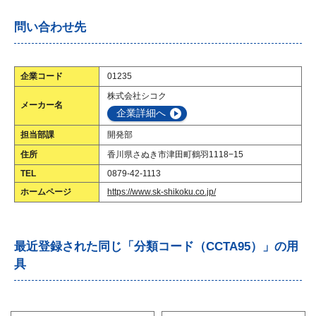
問い合わせ先
企業コード
01235
株式会社シコク
メーカー名
企業詳細へ
担当部課
開発部
住所
香川県さぬき市津田町鶴羽1118−15
TEL
0879-42-1113
ホームページ
https://www.sk-shikoku.co.jp/
最近登録された同じ「分類コード（CCTA95）」の用
具