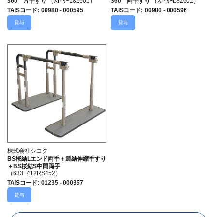
360 片手すり
（XPN−L82601）
360 両手すり
（XPN−L82602）
TAISコード
:
00980 - 000595
TAISコード
:
00980 - 000596
貸与
貸与
株式会社シコク
BS桜結Lエンド両手＋連結伸縮手すり
＋BS桜結S中間両手
（633−412RS452）
TAISコード
:
01235 - 000357
貸与