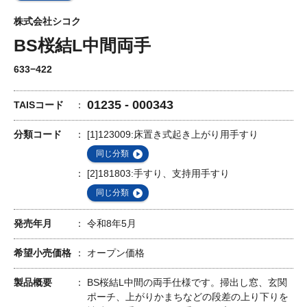
株式会社シコク
BS桜結L中間両手
633−422
01235 - 000343
TAISコード
分類コード
[1]123009:床置き式起き上がり用手すり
同じ分類
[2]181803:手すり、支持用手すり
同じ分類
発売年月
令和8年5月
希望小売価格
オープン価格
製品概要
BS桜結L中間の両手仕様です。掃出し窓、玄関
ポーチ、上がりかまちなどの段差の上り下りを