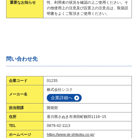
重要なお知らせ
性、利用者の状況を確認の上ご使用ください。そ
の他使用上の注意及び設置上の注意点は、取扱説
明書をよくご覧頂きご使用ください。
問い合わせ先
企業コード
01235
株式会社シコク
メーカー名
企業詳細へ
担当部課
開発部
住所
香川県さぬき市津田町鶴羽1118−15
TEL
0879-42-1113
ホームページ
https://www.sk-shikoku.co.jp/