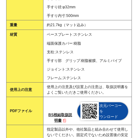
手すり径:φ32mm
手すり内寸:500mm
重量
約21.7kg（マット込み）
材質
ベースプレート:ステンレス
端面保護カバー:樹脂
支柱:ステンレス
手すり部 グリップ:樹脂被膜、アルミパイプ
ジョイント:ステンレス
フレーム:ステンレス
使用上の注意及び設置上の注意は、取扱説明書を
使用上の注意
よくご覧いただきご使用ください。
二次元バーコー
PDFファイル
ドを
BS桜結取扱説
ダウンロード
明書
指定製品以外や、他社製品と組み合わせて使用し
ないでください。固定式でないため設置後の安定