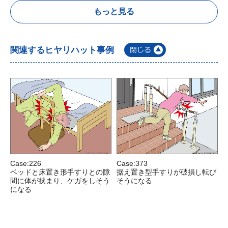
もっと見る
関連するヒヤリハット事例
Case:226
Case:373
C
ベッドと床置き形手すりとの隙
据え置き型手すりが破損し転び
間に体が挟まり、ケガをしそう
そうになる
になる