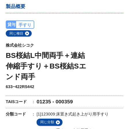
製品概要
貸与
手すり
同じ種目
株式会社シコク
BS桜結L中間両手＋連結
伸縮手すり＋BS桜結Sエ
ンド両手
633−422RS442
01235 - 000359
TAISコード
分類コード
[1]123009:床置き式起き上がり用手すり
同じ分類