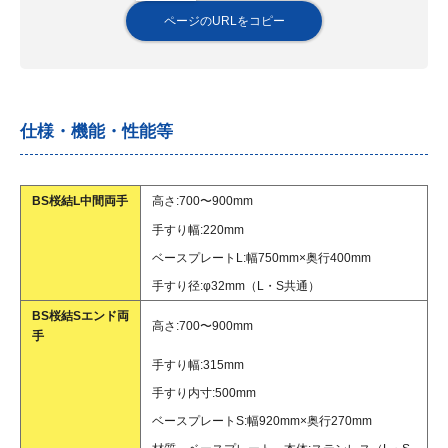
ページのURLをコピー
仕様・機能・性能等
BS桜結L中間両手
高さ:700〜900mm
手すり幅:220mm
ベースプレートL:幅750mm×奥行400mm
手すり径:φ32mm（L・S共通）
BS桜結Sエンド両
高さ:700〜900mm
手
手すり幅:315mm
手すり内寸:500mm
ベースプレートS:幅920mm×奥行270mm