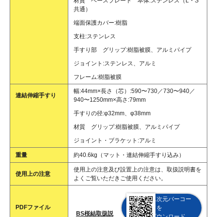
材質 ベースプレート 本体:ステンレス（L・S
共通）
端面保護カバー:樹脂
支柱:ステンレス
手すり部 グリップ:樹脂被膜、アルミパイプ
ジョイント:ステンレス、アルミ
フレーム:樹脂被膜
幅:44mm×長さ（芯）:590〜730／730〜940／
連結伸縮手すり
940〜1250mm×高さ:79mm
手すりの径:φ32mm、φ38mm
材質 グリップ:樹脂被膜、アルミパイプ
ジョイント・ブラケット:アルミ
重量
約40.6kg（マット・連結伸縮手すり込み）
使用上の注意及び設置上の注意は、取扱説明書を
使用上の注意
よくご覧いただきご使用ください。
二次元バーコー
PDFファイル
ドを
BS桜結取扱説
ダウンロード