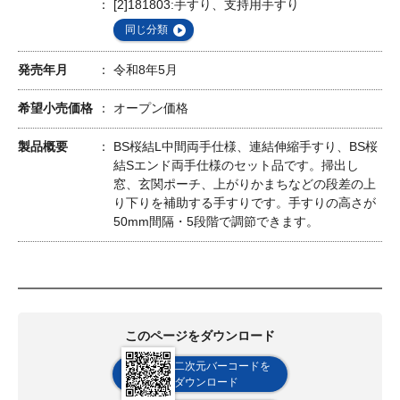
[2]181803:手すり、支持用手すり
同じ分類
発売年月
令和8年5月
希望小売価格
オープン価格
製品概要
BS桜結L中間両手仕様、連結伸縮手すり、BS桜
結Sエンド両手仕様のセット品です。掃出し
窓、玄関ポーチ、上がりかまちなどの段差の上
り下りを補助する手すりです。手すりの高さが
50mm間隔・5段階で調節できます。
このページをダウンロード
二次元バーコードを
ダウンロード