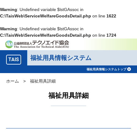
Warning
: Undefined variable $lstGAssoc in
C:\TaisWeb\ServiceWelfareGoodsDetail.php
on line
1622
Warning
: Undefined variable $lstGAssoc in
C:\TaisWeb\ServiceWelfareGoodsDetail.php
on line
1724
福祉用具情報システム
TAIS
福祉用具情報システムトップ
ホーム
>
福祉用具詳細
福祉用具詳細