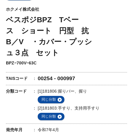
ホクメイ株式会社
ベスポジBPZ Tベー
ス ショート 円型 抗
B／V ・カバー・プッシ
ュ３点 セット
BPZ−700V−63C
00254 - 000997
TAISコード
分類コード
[1]181806:握りバー、握り
同じ分類
[2]181803:手すり、支持用手すり
同じ分類
発売年月
令和7年4月