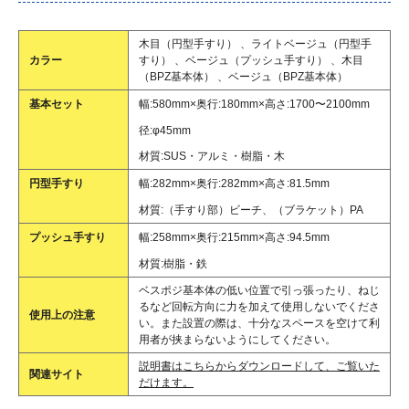
木目（円型手すり） 、ライトベージュ（円型手
カラー
すり） 、ベージュ（プッシュ手すり） 、木目
（BPZ基本体） 、ベージュ（BPZ基本体）
基本セット
幅:580mm×奥行:180mm×高さ:1700〜2100mm
径:φ45mm
材質:SUS・アルミ・樹脂・木
円型手すり
幅:282mm×奥行:282mm×高さ:81.5mm
材質:（手すり部）ビーチ、（ブラケット）PA
プッシュ手すり
幅:258mm×奥行:215mm×高さ:94.5mm
材質:樹脂・鉄
ベスポジ基本体の低い位置で引っ張ったり、ねじ
るなど回転方向に力を加えて使用しないでくださ
使用上の注意
い。また設置の際は、十分なスペースを空けて利
用者が挟まらないようにしてください。
説明書はこちらからダウンロードして、ご覧いた
関連サイト
だけます。