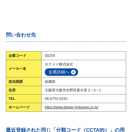
問い合わせ先
企業コード
00254
ホクメイ株式会社
メーカー名
企業詳細へ
担当部課
総務部
住所
大阪府大阪市生野区新今里２−４−１
TEL
06-6752-0241
ホームページ
https://www.dipper-hokumei.co.jp/
最近登録された同じ「分類コード（CCTA95）」の用