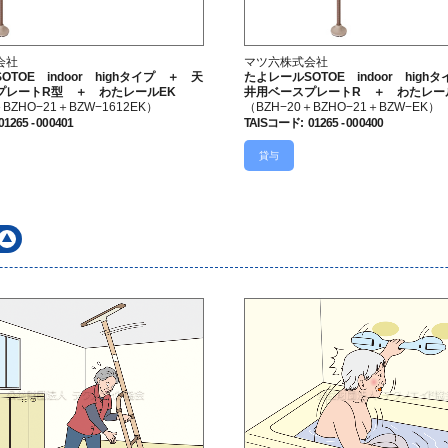
会社
マツ六株式会社
TOE indoor highタイプ ＋ 天
たよレールSOTOE indoor hig
プレートR型 ＋ わたレールEK
井用ベースプレートR ＋ わたレー
＋BZHO−21＋BZW−1612EK）
（BZH−20＋BZHO−21＋BZW−EK）
01265 - 000401
TAISコード
:
01265 - 000400
貸与