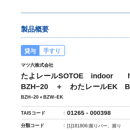
製品概要
手すり
貸与
マツ六株式会社
たよレールSOTOE indoor
BZH−20 ＋ わたレールEK B
BZH−20＋BZW−EK
01265 - 000398
TAISコード
分類コード
[1]181806:握りバー、握り