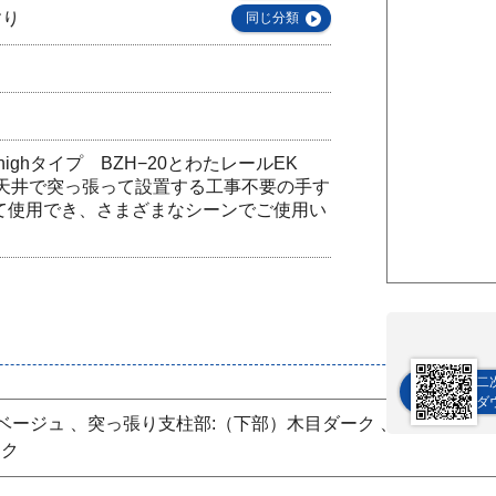
すり
同じ分類
 highタイプ BZH−20とわたレールEK
と天井で突っ張って設置する工事不要の手す
て使用でき、さまざまなシーンでご使用い
二
ダ
ベージュ 、突っ張り支柱部:（下部）木目ダーク 、天井用ベー
ーク