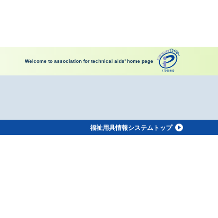
Welcome to association for technical aids' home page
福祉用具情報システムトップ