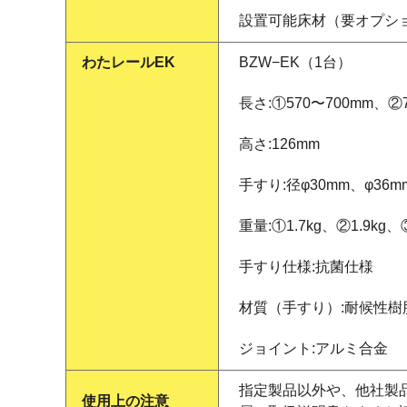
設置可能床材（要オプショ
わたレールEK
BZW−EK（1台）
長さ:①570〜700mm、②7
高さ:126mm
手すり:径φ30mm、φ36m
重量:①1.7kg、②1.9kg、③
手すり仕様:抗菌仕様
材質（手すり）:耐候性
ジョイント:アルミ合金
指定製品以外や、他社製
使用上の注意