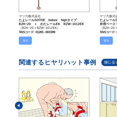
マツ六株式会社
マツ六株式
たよレールSOTOE indoor highタイプ
たよレールSO
BZH−20 ＋ わたレールEK BZW−1612EK
井用ベース
（BZH−20＋BZW−1612EK）
（BZH−20
TAISコード
:
01265 - 000399
TAISコード
:
貸与
貸与
関連するヒヤリハット事例