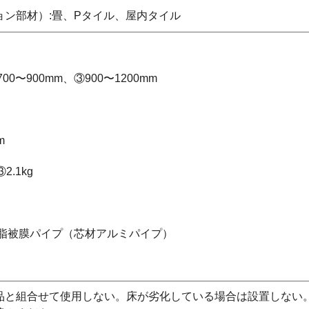
ン部材）:畳、Pタイル、屋内タイル
00〜900mm、③900〜1200mm
m
2.1kg
樹脂被膜パイプ（芯材アルミパイプ）
品と組合せて使用しない。床が劣化している場合は設置しない