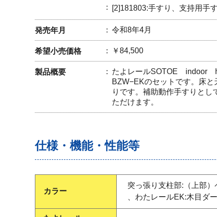
[2]181803:手すり、支持用手
令和8年4月
発売年月
￥84,500
希望小売価格
たよレールSOTOE indoor
製品概要
BZW−EKのセットです。床
りです。補助動作手すりとし
ただけます。
仕様・機能・性能等
突っ張り支柱部:（上部）
カラー
、わたレールEK:木目ダ