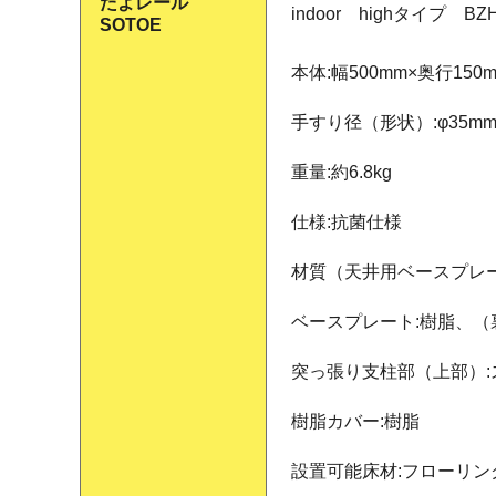
たよレール
indoor highタイプ B
SOTOE
本体:幅500mm×奥行150m
手すり径（形状）:φ35
重量:約6.8kg
仕様:抗菌仕様
材質（天井用ベースプレ
ベースプレート:樹脂、（
突っ張り支柱部（上部）
樹脂カバー:樹脂
設置可能床材:フローリ