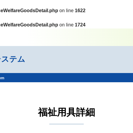
ceWelfareGoodsDetail.php
on line
1622
ceWelfareGoodsDetail.php
on line
1724
システム
tem
福祉用具詳細