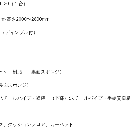
ZH−20（１台）
m×高さ2000〜2800mm
mm（ディンプル付）
ート）:樹脂、（裏面スポンジ）
裏面スポンジ）
:スチールパイプ・塗装、（下部）:スチールパイプ・半硬質樹
ング、クッションフロア、カーペット