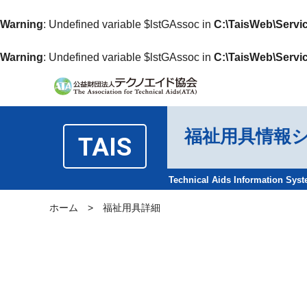
Warning
: Undefined variable $lstGAssoc in
C:\TaisWeb\Servi
Warning
: Undefined variable $lstGAssoc in
C:\TaisWeb\Servi
福祉用具情報
TAIS
Technical Aids Information Sys
ホーム
>
福祉用具詳細