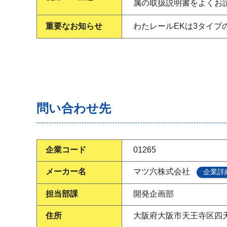
属の取扱説明書をよくお
重要なお知らせ
わたレールEKは3タイ
問い合わせ先
企業コード
01265
メーカー名
マツ六株式会社
企業詳
担当部課
開発企画部
住所
大阪府大阪市天王寺区四天王