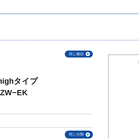
同じ種目
 highタイプ
ZW−EK
同じ分類