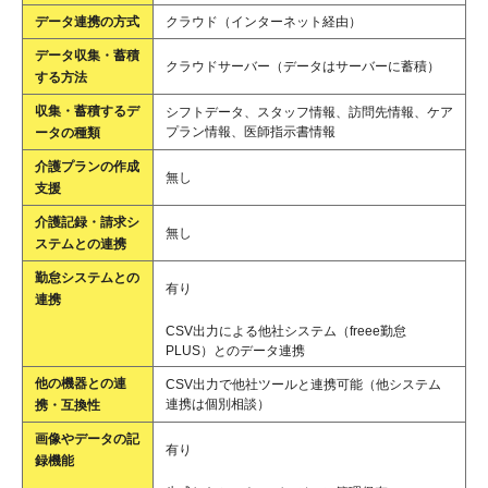
データ連携の方式
クラウド（インターネット経由）
データ収集・蓄積
クラウドサーバー（データはサーバーに蓄積）
する方法
収集・蓄積するデ
シフトデータ、スタッフ情報、訪問先情報、ケア
プラン情報、医師指示書情報
ータの種類
介護プランの作成
無し
支援
介護記録・請求シ
無し
ステムとの連携
勤怠システムとの
有り
連携
CSV出力による他社システム（freee勤怠
PLUS）とのデータ連携
他の機器との連
CSV出力で他社ツールと連携可能（他システム
連携は個別相談）
携・互換性
画像やデータの記
有り
録機能