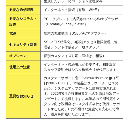
生成したシフトのバージョン管理保存
必要な通信環境
インターネット接続（有線・Wi−Fi）
必要なシステム・
PC・タブレットに内蔵されているWebブラウザ
（Chrome／Edge／Safari）
設備
電源
端末の充電環境（USB／ACアダプター）
SSL／TLS暗号化、3段階アクセス権限管理（管
セキュリティ対策
理者／シフト作成者／一般スタッフ）
オプション
個別カスタマイズ対応（詳細はご相談）
インターネット接続環境が必要です。初期設定・
使用上の注意
スタッフ説明会はシスタ株式会社が代行します。
カスタマーサポート窓口:sales＠sisuta.co.jp（平
日9:00〜18:00）。本製品はクラウドサービスの
ため、システムアップデートは随時実施されま
す。2026年6月介護報酬改定への対応は順次アッ
重要なお知らせ
プデートにて提供します。本製品の初期設定やス
タッフ向け説明会はシスタ株式会社が代行・サポ
ートするため、ITに不慣れな施設でも安心して導
入・運用を開始いただけます。