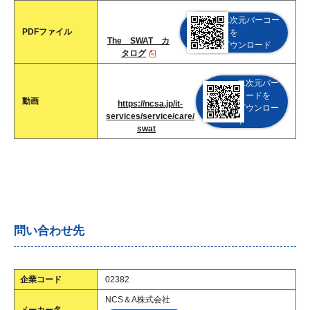
二次元バーコー
PDFファイル
ドを
The SWAT カ
ダウンロード
タログ
二次元バー
コードを
動画
https://ncsa.jp/it-
ダウンロー
services/service/care/
ド
swat
問い合わせ先
企業コード
02382
NCS＆A株式会社