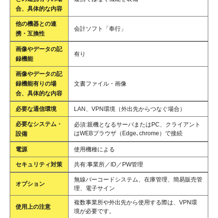
合、具体的な内容
他の機器との連
会計ソフト「奉行」
携・互換性
画像やデータの記
有り
録機能
画像やデータの記
録機能有りの場
文書ファイル・画像
合、具体的な内容
必要な通信環境
LAN、VPN環境（外出先からつなぐ場合）
必要なシステム・
必須:親機となるサーバまたはPC、クライアント
はWEBブラウザ（Edge､chrome）で接続
設備
電源
使用機種による
セキュリティ対策
共有:事業所／ID／PW管理
無線バーコードシステム、在庫管理、簡易販売管
オプション
理、電子サイン
複数事業所や外出先から使用する際は、VPN環
使用上の注意
境が必要です。