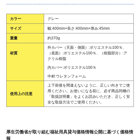
カラー
グレー
サイズ
幅:400mm×長さ:400mm×厚み:45mm
重量
約370g
外カバー（天面・側面）:ポリエステル100％、
材質
（底面）:ポリエステル100％、（樹脂部分）:ア
クリル樹脂
内カバー:ポリエステル100％
中材:ウレタンフォーム
上下前後を間違えないように、正しい向きでご使
用ください。お使いになる前に、必ず商品同梱の
使用上の注意
「取扱説明書」をよくお読みいただき、正しく安
全な取扱方法でご使用ください。
厚生労働省が取り組む福祉用具貸与価格情報公開に基づく価格情
報