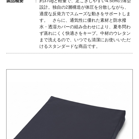
製品概要
約370gと軽量で、足こぎしやすい4.5cmの薄型
設計。独自の2層構造が体圧を分散しながら、
適度な反発力でスムーズな動きをサポートしま
す。 さらに、通気性に優れた素材と防水撥
水・透湿カバーの組み合わせにより、夏冬問わ
ず蒸れにくく快適さをキープ。中材のウレタン
まで洗えるので、いつでも清潔にお使いいただ
けるスタンダードな商品です。