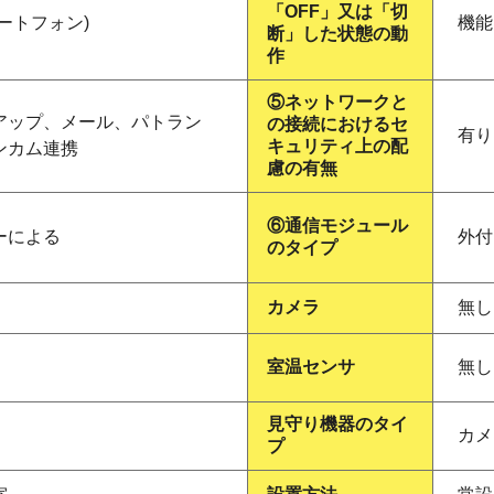
「OFF」又は「切
ートフォン)
機能
断」した状態の動
作
⑤ネットワークと
アップ、メール、パトラン
の接続におけるセ
有り
キュリティ上の配
ンカム連携
慮の有無
⑥通信モジュール
ーによる
外付
のタイプ
カメラ
無し
室温センサ
無し
見守り機器のタイ
カメ
プ