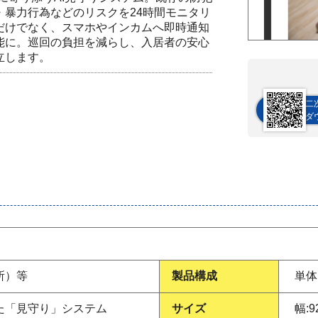
・暴力行為などのリスクを24時間モニタリ
だけでなく、スマホやインカムへ即時通知
能に。巡回の負担を減らし、入居者の安心
立します。
二
ダ
所）等
製品構成
単体
た「見守り」システム
サイズ
幅:9