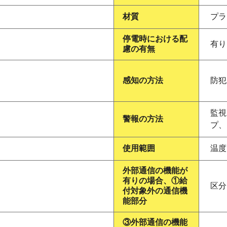
材質
プラ
停電時における配
有り
慮の有無
感知の方法
防犯
監視
警報の方法
プ、
使用範囲
温度
外部通信の機能が
有りの場合、①給
区分
付対象外の通信機
能部分
③外部通信の機能