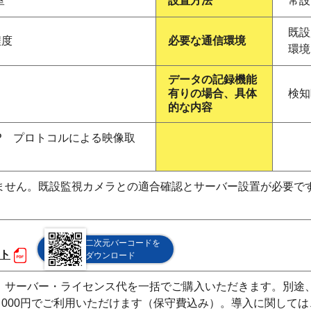
室
設置方法
常設
既設
程度
必要な通信環境
環境
データの記録機能
有りの場合、具体
検知
的な内容
P プロトコルによる映像取
ません。既設監視カメラとの適合確認とサーバー設置が必要で
二次元バーコードを
ット
ダウンロード
）サーバー・ライセンス代を一括でご購入いただきます。別途、
，000円でご利用いただけます（保守費込み）。導入に関して