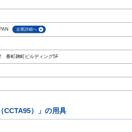
PAN
企業詳細へ
2 番町麹町ビルディング5F
CCTA95）」の用具