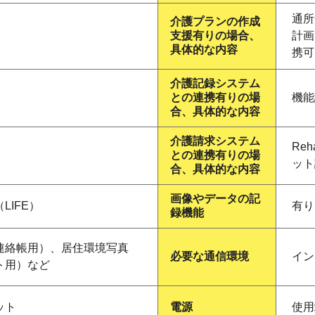
通所
介護プランの作成
支援有りの場合、
計画
具体的な内容
携可
介護記録システム
との連携有りの場
機能
合、具体的な内容
介護請求システム
Re
との連携有りの場
ット
合、具体的な内容
画像やデータの記
LIFE）
有り
録機能
連絡帳用）、居住環境写真
必要な通信環境
イン
ト用）など
ット
電源
使用