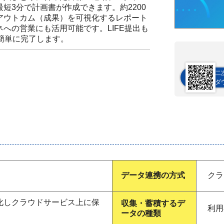
短3分で計画書が作成できます。約2200
アウトカム（成果）を可視化するレポート
への営業にも活用可能です。LIFE提出も
簡単に完了します。
二
ダ
データ連携の方式
クラ
化しクラウドサービス上に保
収集・蓄積するデ
利用
ータの種類