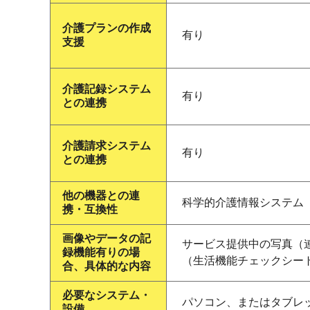
介護プランの作成
有り
支援
介護記録システム
有り
との連携
介護請求システム
有り
との連携
他の機器との連
科学的介護情報システム（
携・互換性
画像やデータの記
サービス提供中の写真（
録機能有りの場
（生活機能チェックシー
合、具体的な内容
必要なシステム・
パソコン、またはタブレ
設備