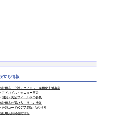
役立ち情報
福祉用具・介護テクノロジー実用化支援事業
・
アドバイス・モニター事業
・
開発・実証フィールドの募集
福祉用具の選び方・使い方情報
・
分類コード(CCTA95)からの検索
福祉用具開発者向情報