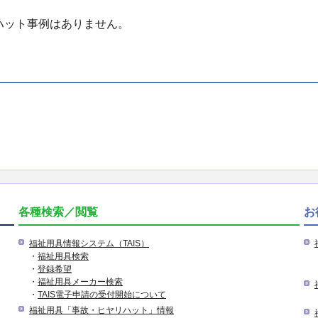
リハット事例はありません。
各種検索／閲覧
お
福祉用具情報システム（TAIS）
・
福祉用具検索
・
登録希望
・
福祉用具メーカー検索
・
TAIS電子申請の受付開始について
福祉用具「事故・ヒヤリハット」情報