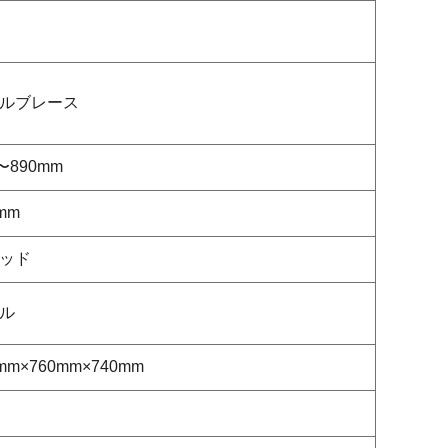
ルブレース
〜890mm
mm
ッド
ル
mm×760mm×740mm