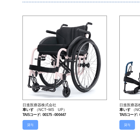
日進医療器株式会社
日進医療器
車いす
（NCT−MS UP）
車いす
（N
TAISコード
:
00175 - 000447
TAISコード
:
貸与
貸与