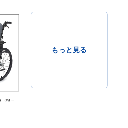
もっと見る
き
（WFー