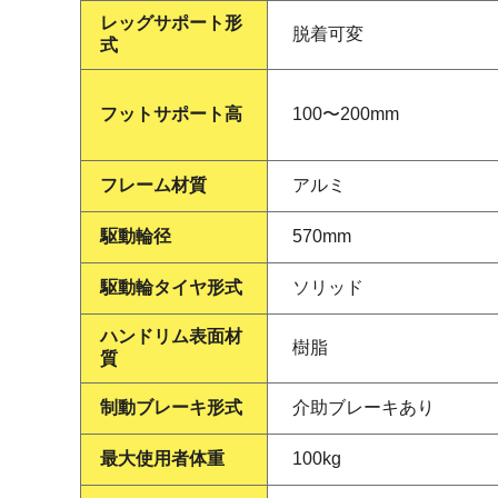
レッグサポート形
脱着可変
式
フットサポート高
100〜200mm
フレーム材質
アルミ
駆動輪径
570mm
駆動輪タイヤ形式
ソリッド
ハンドリム表面材
樹脂
質
制動ブレーキ形式
介助ブレーキあり
最大使用者体重
100kg