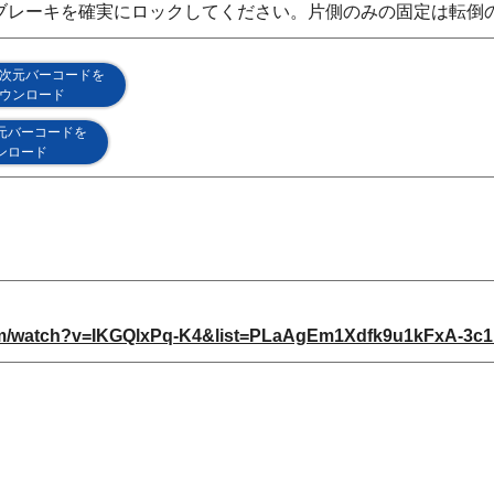
ブレーキを確実にロックしてください。片側のみの固定は転倒
次元バーコードを
ウンロード
元バーコードを
ンロード
om/watch?v=IKGQlxPq-K4&list=PLaAgEm1Xdfk9u1kFxA-3c