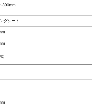
〜890mm
ングシート
mm
mm
式
度
mm