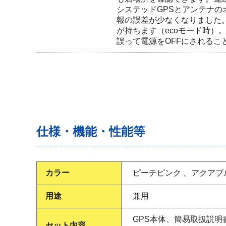
システッドGPSとアンテナの
報の誤差が少なくなりました。
が持ちます（ecoモード時）
誤って電源をOFFにされるこ
仕様・機能・性能等
カラー
ピーチピンク 、アクアブ
用途
兼用
GPS本体、簡易取扱説明書
セット内容