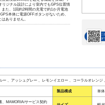
オリジナル設計により室内でもGPS位置情
また、1回約2時間の充電で約1か月電池
。GPS本体に電源OFFボタンがないため、
とはありません。
二
ダ
ルー 、アッシュグレー 、レモンイエロー 、コーラルオレンジ
製品構成
単体
、MAMORIAiサービス契約
サイズ
幅: