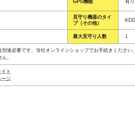
GPS機能
有り
見守り機器のタイ
KD
プ（その他）
最大見守り人数
1
別途必要です。当社オンラインショップでお手続きください。充電
せん。
サイト
ページ