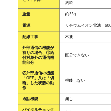
約款
重量
約33g
電源
リチウムイオン電池 60
配線工事
不要
外部通信の機能が
有りの場合、①給
区分できない
付対象外の通信機
能部分
③外部通信の機能
「OFF」又は「切
機能しない
断」した状態の動
作
通話機能
無し
バイタルチェック