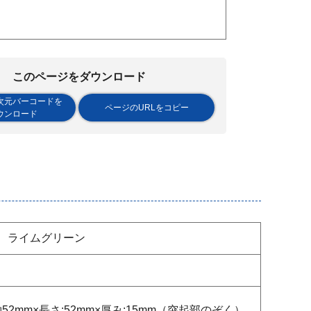
このページをダウンロード
次元バーコードを
ページのURLをコピー
ウンロード
 、ライムグリーン
約52mm×長さ:52mm×厚み:15mm（突起部のぞく）