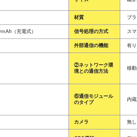
材質
プラ
0ｍAh（充電式）
信号処理の方式
スマ
外部通信の機能
有り
②ネットワーク環
移動
境との通信方法
⑥通信モジュール
内蔵
のタイプ
カメラ
無し