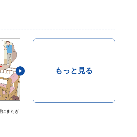
もっと見る
Case:256
Case
理にまたぎ
マットにつまずき、転倒しそうになる
電源
のが