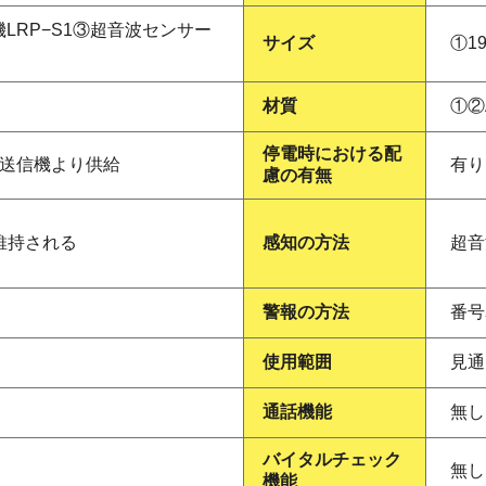
機LRP−S1③超音波センサー
サイズ
①19
材質
①②
停電時における配
接続送信機より供給
有り
慮の有無
維持される
感知の方法
超音
警報の方法
番号
使用範囲
見通
通話機能
無し
バイタルチェック
無し
機能