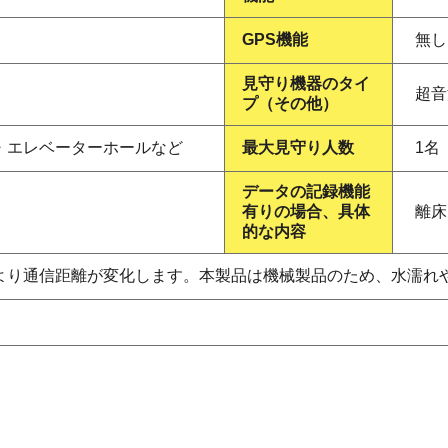
GPS機能
無し
見守り機器のタイ
超音
プ（その他）
・エレベーターホールなど
最大見守り人数
1名
データの記録機能
有りの場合、具体
離床
的な内容
より通信距離が変化します。本製品は機械製品のため、水濡れ