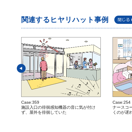
関連するヒヤリハット事例
Case:359
Case:254
施設入口の徘徊感知機器の音に気が付け
ナースコ
ず、屋外を徘徊していた
くのが遅