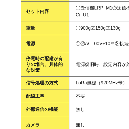
①受信機LRP−M1②送信
セット内容
Ci−U1
重量
①900g②150g③130g
電源
①②AC100V±10％③
停電時の配慮が有
りの場合、具体的
電源復旧時、設定内容が
な対策
信号処理の方式
LoRa無線（920MHz帯）
配線工事
不要
外部通信の機能
無し
カメラ
無し