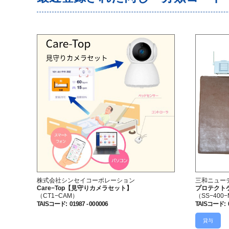
株式会社シンセイコーポレーション
三和ニュー
Care−Top【見守りカメラセット】
プロテクト
（CT1−CAM）
（SS−400
TAISコード
:
01987 - 000006
TAISコード
:
貸与