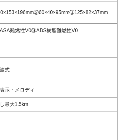
0×153×196mm②60×40×95mm③125×82×37mm
ASA難燃性V0③ABS樹脂難燃性V0
波式
表示・メロディ
し最大1.5km