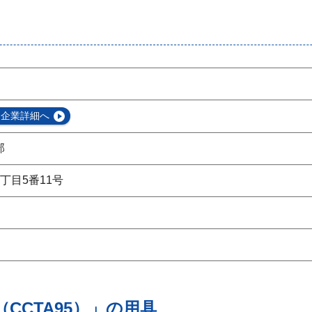
企業詳細へ
部
丁目5番11号
CCTA95）」の用具