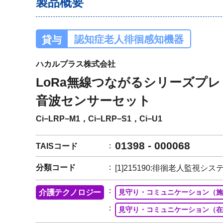
製品概要
認知症老人徘徊感知機器
貸与
ハカルプラス株式会社
LoRa無線つながるシリーズプ
音波センサーセット
Ci−LRP−M1，Ci−LRP−S1，Ci−U1
01398 - 000068
TAISコード
分類コード
[1]215190:徘徊老人監視シス
介護テクノロジー
見守り・コミュニケーション（施
見守り・コミュニケーション（在