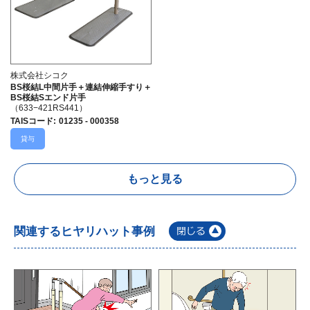
株式会社シコク
BS桜結L中間片手＋連結伸縮手すり＋
BS桜結Sエンド片手
（633−421RS441）
TAISコード
:
01235 - 000358
貸与
もっと見る
関連するヒヤリハット事例