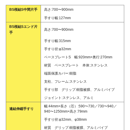
BS桜結S中間片手
高さ:700〜900mm
手すり幅:127mm
BS桜結Sエンド片
高さ:700〜900mm
手
手すり幅:315mm
手すり径:φ32mm
ベースプレートS 幅:920mm×奥行:270mm
材質 ベースプレート 本体:ステンレス
端面保護カバー:樹脂
支柱、フレーム:ステンレス
手すり部 グリップ:樹脂被膜、アルミパイプ
ジョイント:ステンレス、アルミ
幅:44mm×長さ（芯）:590〜730／730〜940／
連結伸縮手すり
940〜1250mm×高さ:79mm
手すり径:φ32mm、φ38mm
材質 グリップ:樹脂被膜、アルミパイプ