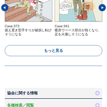
Case:373
Case:341
C
据え置き型手すりが破損し転び
暖房でベース部分が熱くなり、
そうになる
足を火傷しそうになる
もっと見る
協会に関する情報
各種検索／閲覧