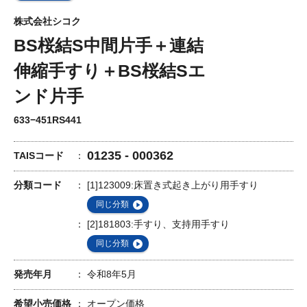
株式会社シコク
BS桜結S中間片手＋連結
伸縮手すり＋BS桜結Sエ
ンド片手
633−451RS441
01235 - 000362
TAISコード
分類コード
[1]123009:床置き式起き上がり用手すり
同じ分類
[2]181803:手すり、支持用手すり
同じ分類
発売年月
令和8年5月
希望小売価格
オープン価格