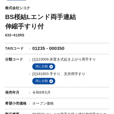
株式会社シコク
BS桜結Lエンド両手連結
伸縮手すり付
633−412RS
01235 - 000350
TAISコード
分類コード
[1]123009:床置き式起き上がり用手すり
同じ分類
[2]181803:手すり、支持用手すり
同じ分類
発売年月
令和8年5月
希望小売価格
オープン価格