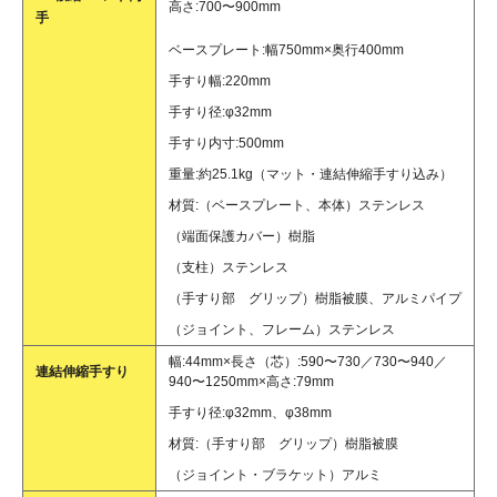
高さ:700〜900mm
手
ベースプレート:幅750mm×奥行400mm
手すり幅:220mm
手すり径:φ32mm
手すり内寸:500mm
重量:約25.1kg（マット・連結伸縮手すり込み）
材質:（ベースプレート、本体）ステンレス
（端面保護カバー）樹脂
（支柱）ステンレス
（手すり部 グリップ）樹脂被膜、アルミパイプ
（ジョイント、フレーム）ステンレス
幅:44mm×長さ（芯）:590〜730／730〜940／
連結伸縮手すり
940〜1250mm×高さ:79mm
手すり径:φ32mm、φ38mm
材質:（手すり部 グリップ）樹脂被膜
（ジョイント・ブラケット）アルミ