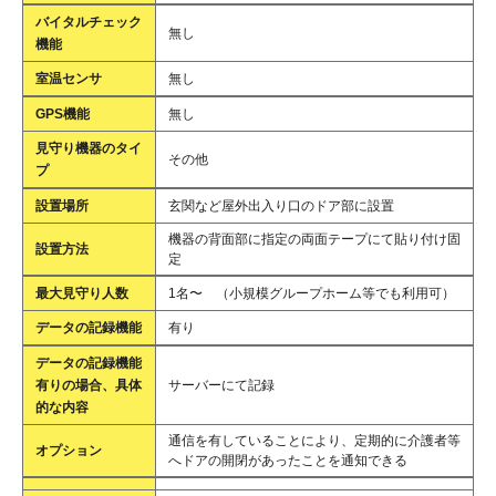
バイタルチェック
無し
機能
室温センサ
無し
GPS機能
無し
見守り機器のタイ
その他
プ
設置場所
玄関など屋外出入り口のドア部に設置
機器の背面部に指定の両面テープにて貼り付け固
設置方法
定
最大見守り人数
1名〜 （小規模グループホーム等でも利用可）
データの記録機能
有り
データの記録機能
有りの場合、具体
サーバーにて記録
的な内容
通信を有していることにより、定期的に介護者等
オプション
へドアの開閉があったことを通知できる