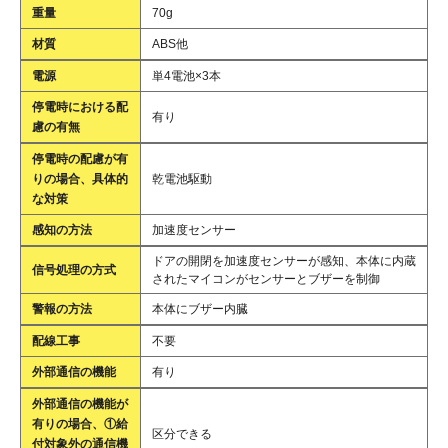
重量
70g
材質
ABS他
電源
単4電池×3本
停電時における配
有り
慮の有無
停電時の配慮が有
りの場合、具体的
乾電池駆動
な対策
感知の方法
加速度センサー
ドアの開閉を加速度センサーが感知、本体に内蔵
信号処理の方式
されたマイコンがセンサーとブザーを制御
警報の方法
本体にブザー内臓
配線工事
不要
外部通信の機能
有り
外部通信の機能が
有りの場合、①給
区分できる
付対象外の通信機