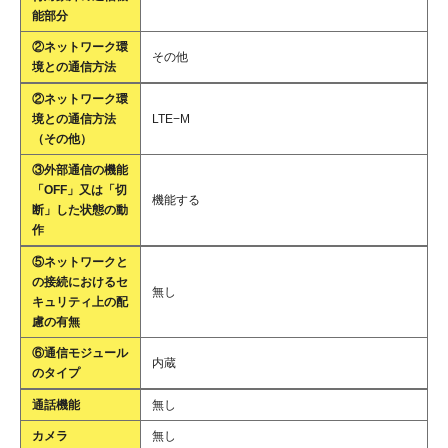
能部分
②ネットワーク環
その他
境との通信方法
②ネットワーク環
境との通信方法
LTE−M
（その他）
③外部通信の機能
「OFF」又は「切
機能する
断」した状態の動
作
⑤ネットワークと
の接続におけるセ
無し
キュリティ上の配
慮の有無
⑥通信モジュール
内蔵
のタイプ
通話機能
無し
カメラ
無し