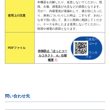
本機器を分解したり、改造しないでください。怪
我、火傷、感電及び火災などの原因となります。
万が一、内蔵電池が液漏れして、液が目に入った
使用上の注意
り、身体についたりした時は、こすらず、きれい
な水で洗い流して、直ぐに医師に相談してくださ
い。ケースを外したまま使用しないでください。
怪我や感電の原因となります。
二次元バ
ーコード
PDFファイル
を
徘徊防止「ほっとコー
ダウンロ
ルコネクト α」仕様
ード
概要
問い合わせ先