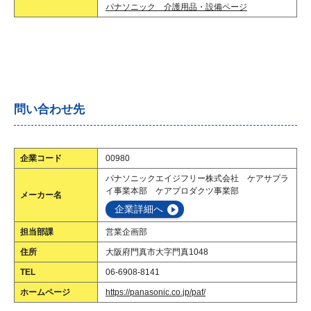
パナソニック 介護用品・設備ページ
問い合わせ先
企業コード
00980
パナソニックエイジフリー株式会社 ケアサプラ
イ事業本部 ケアプロダクツ事業部
メーカー名
企業詳細へ
担当部課
営業企画部
住所
大阪府門真市大字門真1048
TEL
06-6908-8141
ホームページ
https://panasonic.co.jp/paf/