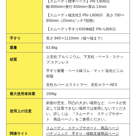
【スムーディ標準ベース】PN−L80601
幅:800mm×奥行:450mm×厚み:13mm
【スムーディ端支柱】PN−L80603 高さ:700〜
850mm（25mmピッチ7段階）
【スムーディ手すり630伸縮】PN−L80611
手すり
長さ:945〜1110mm（端〜端まで）
重量
63.8kg
上支柱:アルミニウム、下支柱・ベース・ステッ
材質
プ:ステンレス
手すり被覆・ベース縁ゴム・マット:塩化ビニル
樹脂
支柱カバー:エラストマー、支柱カラー:AES
最大使用者体重
100kg
斜面や芝生、凹凸の大きい場所など、ベースが安
定して設置できない場所では使用しないでくださ
使用上の注意
い。詳しくは、『スムーディ ステップサポー
ト 商品ページ』をご参照ください。
スムーディ ステップサポート 商品ページ
関連サイト
パナソニック 手すり・移動支援商品ページ