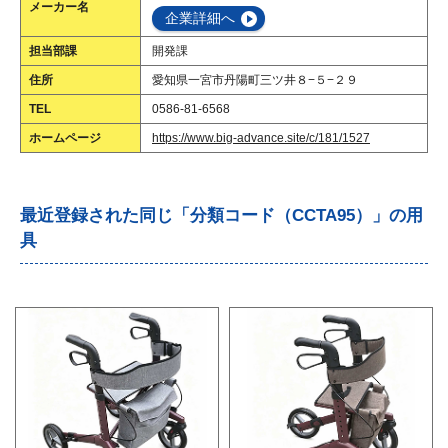
メーカー名
企業詳細へ
担当部課
開発課
住所
愛知県一宮市丹陽町三ツ井８−５−２９
TEL
0586-81-6568
ホームページ
https://www.big-advance.site/c/181/1527
最近登録された同じ「分類コード（CCTA95）」の用
具