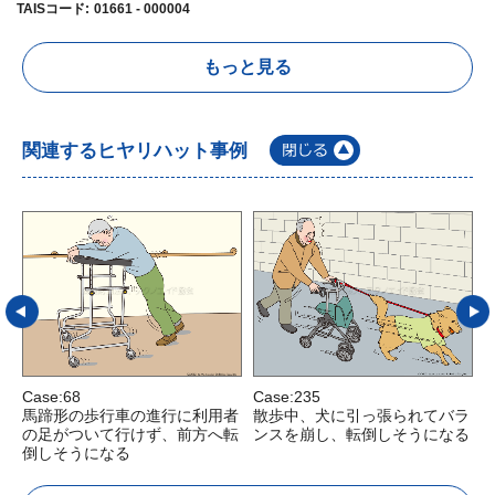
TAISコード
:
01661 - 000004
もっと見る
関連するヒヤリハット事例
Case:68
Case:235
C
馬蹄形の歩行車の進行に利用者
散歩中、犬に引っ張られてバラ
の足がついて行けず、前方へ転
ンスを崩し、転倒しそうになる
倒しそうになる