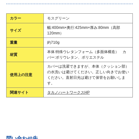
カラー
モスグリーン
幅:400mm×奥行:425mm×厚み:80mm（高部
サイズ
120mm）
重量
約710g
本体:特殊ウレタンフォーム（多面体構造） カ
材質
バー:ポリウレタン、ポリエステル
カバーは洗濯できますが、本体（クッション部）
の水洗いは避けてください。正しい向きでお使い
使用上の注意
ください。直射日光は避けて保管をお願いしま
す。
関連サイト
タカノハートワークスHP
問い合わせ先