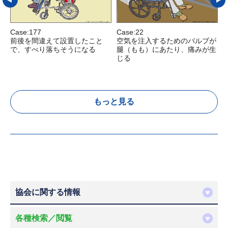
Case:177
Case:22
C
前後を間違えて設置したこと
空気を注入するためのバルブが
で、すべり落ちそうになる
腿（もも）にあたり、痛みが生
じる
もっと見る
協会に関する情報
各種検索／閲覧