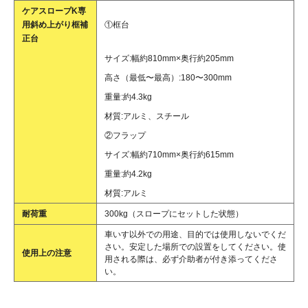
ケアスロープK専
用斜め上がり框補
①框台
正台
サイズ:幅約810mm×奥行約205mm
高さ（最低〜最高）:180〜300mm
重量:約4.3kg
材質:アルミ、スチール
②フラップ
サイズ:幅約710mm×奥行約615mm
重量:約4.2kg
材質:アルミ
耐荷重
300kg（スロープにセットした状態）
車いす以外での用途、目的では使用しないでくだ
さい。安定した場所での設置をしてください。使
使用上の注意
用される際は、必ず介助者が付き添ってくださ
い。