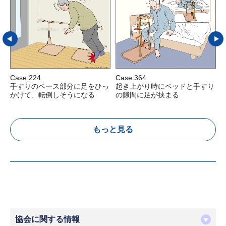
Case:224
Case:364
C
手すりのベース部分に足をひっ
起き上がり時にベッドと手すり
かけて、転倒しそうになる
の隙間に足が挟まる
もっと見る
協会に関する情報