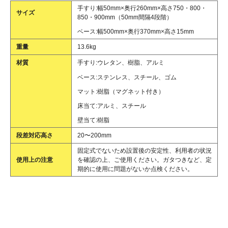
手すり:幅50mm×奥行260mm×高さ750・800・
サイズ
850・900mm（50mm間隔4段階）
ベース:幅500mm×奥行370mm×高さ15mm
重量
13.6kg
材質
手すり:ウレタン、樹脂、アルミ
ベース:ステンレス、スチール、ゴム
マット:樹脂（マグネット付き）
床当て:アルミ、スチール
壁当て:樹脂
段差対応高さ
20〜200mm
固定式でないため設置後の安定性、利用者の状況
使用上の注意
を確認の上、ご使用ください。ガタつきなど、定
期的に使用に問題がないか点検ください。