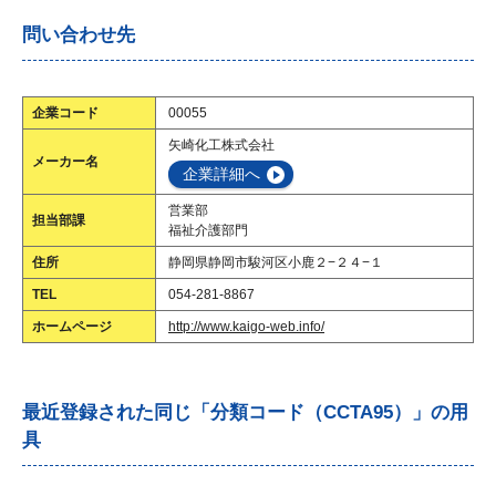
問い合わせ先
企業コード
00055
矢崎化工株式会社
メーカー名
企業詳細へ
営業部
担当部課
福祉介護部門
住所
静岡県静岡市駿河区小鹿２−２４−１
TEL
054-281-8867
ホームページ
http://www.kaigo-web.info/
最近登録された同じ「分類コード（CCTA95）」の用
具