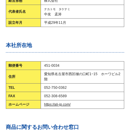
経営形態
株式会社
ナカトモ タケナミ
代表者氏名
中友 孟涛
設立年月
平成29年11月
本社所在地
郵便番号
451-0034
愛知県名古屋市西区樋の口町1−15 ホーワビル2
住所
階
TEL
052-750-0362
FAX
052-308-6589
ホームページ
https://ali-jp.com/
商品に関するお問い合わせ窓口