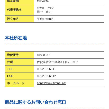
経営形態
株式会社
タナカ マサシ
代表者氏名
田中 政史
設立年月
平成12年8月
本社所在地
郵便番号
849-0937
住所
佐賀県佐賀市鍋島3丁目2−19−2
TEL
0952-32-6611
FAX
0952-32-6612
ホームページ
https://www.itimpel.net
商品に関するお問い合わせ窓口