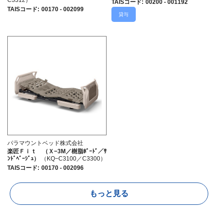
C3312）
TAISコード
:
00200 - 001192
TAISコード
:
00170 - 002099
貸与
パラマウントベッド株式会社
楽匠Ｆｉｔ （Ｘ−3M／樹脂ﾎﾞｰﾄﾞ／ｻ
ﾝﾄﾞﾍﾞｰｼﾞｭ）
（KQ−C3100／C3300）
TAISコード
:
00170 - 002096
もっと見る