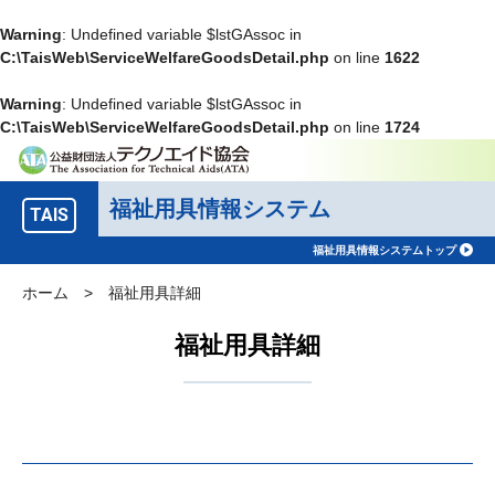
Warning
: Undefined variable $lstGAssoc in
C:\TaisWeb\ServiceWelfareGoodsDetail.php
on line
1622
Warning
: Undefined variable $lstGAssoc in
C:\TaisWeb\ServiceWelfareGoodsDetail.php
on line
1724
福祉用具情報システム
TAIS
福祉用具情報システムトップ
ホーム
>
福祉用具詳細
福祉用具詳細