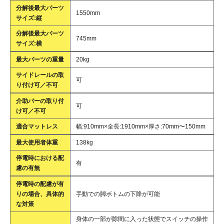
分解後最大パーツ
1550mm
サイズ:縦
分解後最大パーツ
745mm
サイズ:横
最大パーツの重量
20kg
サイドレールの取
可
り付け可／不可
介助バーの取り付
可
け可／不可
適合マットレス
幅:910mm×全長:1910mm×厚さ:70mm〜150mm
最大使用者体重
138kg
停電時における配
有
慮の有無
停電時の配慮が有
りの場合、具体的
手動での脚ボトムの下降が可能
な対策
身体の一部が隙間に入った状態でスイッチの操作