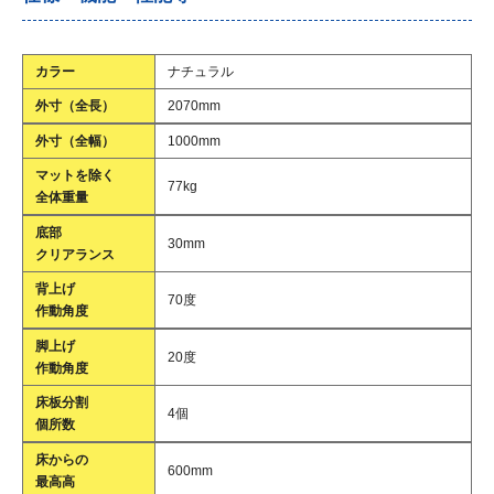
カラー
ナチュラル
外寸（全長）
2070mm
外寸（全幅）
1000mm
マットを除く
77kg
全体重量
底部
30mm
クリアランス
背上げ
70度
作動角度
脚上げ
20度
作動角度
床板分割
4個
個所数
床からの
600mm
最高高