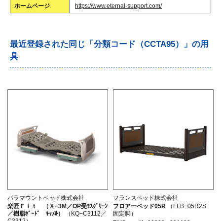
ホームページ
https://www.eternal-support.com/
最近登録された同じ「分類コード（CCTA95）」の用
具
パラマウントベッド株式会社
フランスベッド株式会社
楽匠Ｆｉｔ （Ｘ−3M／OP受ﾓｽｸﾞﾘｰﾝ
フロアーベッド05R
（FLB−05R2S
／樹脂ﾎﾞｰﾄﾞ ｷｬﾒﾙ）
（KQ−C3112／
固定脚）