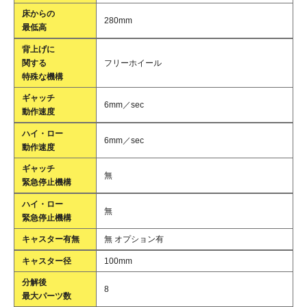
床からの
280mm
最低高
背上げに
関する
フリーホイール
特殊な機構
ギャッチ
6mm／sec
動作速度
ハイ・ロー
6mm／sec
動作速度
ギャッチ
無
緊急停止機構
ハイ・ロー
無
緊急停止機構
キャスター有無
無 オプション有
キャスター径
100mm
分解後
8
最大パーツ数