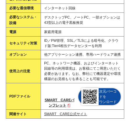
必要な通信環境
インターネット回線
必要なシステム・
デスクトップPC、ノートPC、一部オプションは
43型以上の電子黒板推奨
設備
電源
家庭用電源
ID／PW管理、SSL／TLSによる暗号化、クラウ
セキュリティ対策
ド版:Tier4相当データセンターを利用
オプション
他アプリケーション連携、専用ハードウェア連携
PC、ネットワーク機器、およびインターネット
回線等の利用環境は、お客様にてご用意いただく
使用上の注意
必要があります。なお、弊社にて機器選定や環境
構築のお見積もりを承ることも可能です。
二次元バーコ
PDFファイル
ードを
SMART CAREパ
ダウンロード
ンフレット
関連サイト
SMART CARE公式サイト