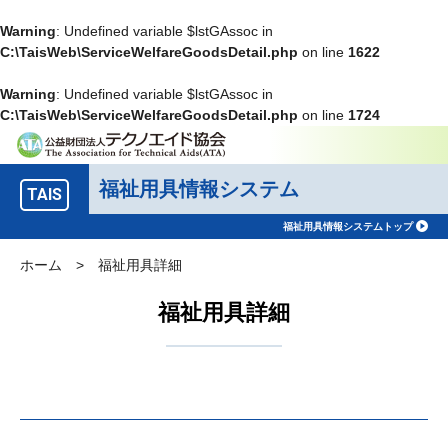
Warning
: Undefined variable $lstGAssoc in
C:\TaisWeb\ServiceWelfareGoodsDetail.php
on line
1622
Warning
: Undefined variable $lstGAssoc in
C:\TaisWeb\ServiceWelfareGoodsDetail.php
on line
1724
福祉用具情報システム
TAIS
福祉用具情報システムトップ
ホーム
>
福祉用具詳細
福祉用具詳細