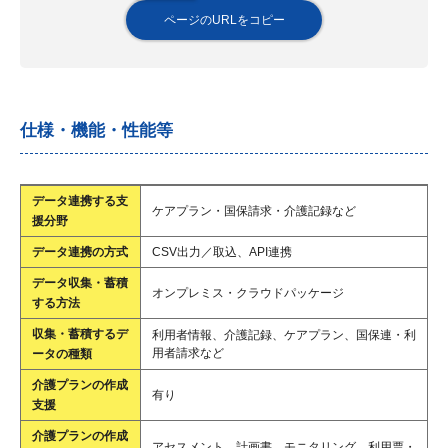
ページのURLをコピー
仕様・機能・性能等
データ連携する支
ケアプラン・国保請求・介護記録など
援分野
データ連携の方式
CSV出力／取込、API連携
データ収集・蓄積
オンプレミス・クラウドパッケージ
する方法
収集・蓄積するデ
利用者情報、介護記録、ケアプラン、国保連・利
用者請求など
ータの種類
介護プランの作成
有り
支援
介護プランの作成
アセスメント、計画書、モニタリング、利用票・