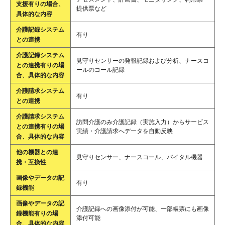
支援有りの場合、
提供票など
具体的な内容
介護記録システム
有り
との連携
介護記録システム
見守りセンサーの発報記録および分析、ナースコ
との連携有りの場
ールのコール記録
合、具体的な内容
介護請求システム
有り
との連携
介護請求システム
訪問介護のみ介護記録（実施入力）からサービス
との連携有りの場
実績・介護請求へデータを自動反映
合、具体的な内容
他の機器との連
見守りセンサー、ナースコール、バイタル機器
携・互換性
画像やデータの記
有り
録機能
画像やデータの記
介護記録への画像添付が可能、一部帳票にも画像
録機能有りの場
添付可能
合、具体的な内容