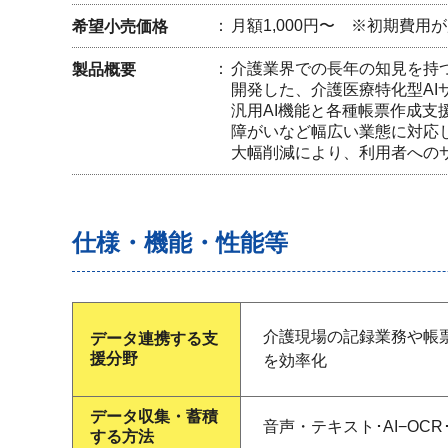
月額1,000円〜 ※初期費用
希望小売価格
介護業界での長年の知見を持
製品概要
開発した、介護医療特化型AI
汎用AI機能と各種帳票作成支
障がいなど幅広い業態に対応
大幅削減により、利用者への
仕様・機能・性能等
介護現場の記録業務や帳票
データ連携する支
援分野
を効率化
データ収集・蓄積
音声・テキスト･AI−OCR
する方法