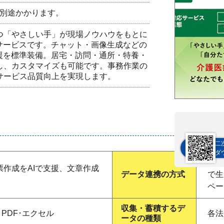
が別途かかります。
つ「やさしい手」が現場ノウハウをもとに
サービスです。チャット・画像生成などの
援を標準装備。居宅・訪問・通所・特養・
し、カスタマイズも可能です。事務作業の
サービス品質向上を実現します。
二
ダ
CS
作成をAIで支援、文章作成
データ連携の方式
で生
ペー
収集・蓄積するデ
･PDF･エクセル
各法
ータの種類