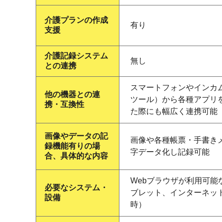
介護プランの作成
有り
支援
介護記録システム
無し
との連携
スマートフォンやインカ
他の機器との連
ツール）から各種アプリ
携・互換性
た際にも幅広く連携可能
画像やデータの記
画像や各種帳票・手書きメ
録機能有りの場
字データ化し記録可能
合、具体的な内容
Webブラウザが利用可能
必要なシステム・
ブレット、インターネッ
設備
時）