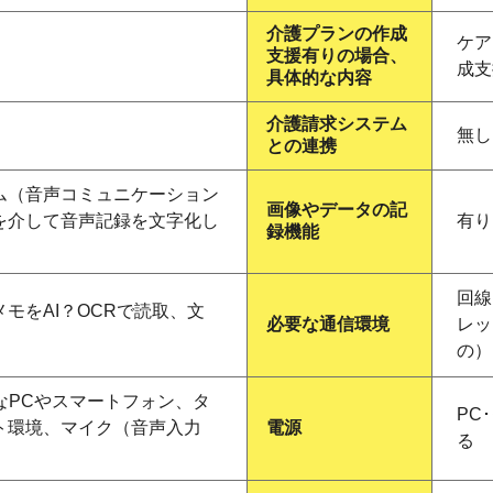
介護プランの作成
ケア
支援有りの場合、
成支
具体的な内容
介護請求システム
無し
との連携
ム（音声コミュニケーション
画像やデータの記
を介して音声記録を文字化し
有り
録機能
回線
モをAI？OCRで読取、文
必要な通信環境
レッ
の）
なPCやスマートフォン、タ
PC
ト環境、マイク（音声入力
電源
る