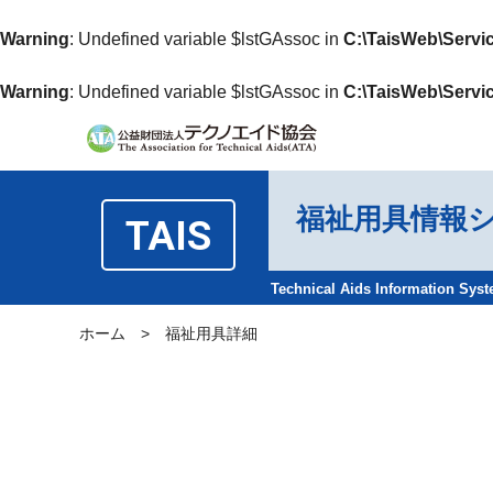
Warning
: Undefined variable $lstGAssoc in
C:\TaisWeb\Servi
Warning
: Undefined variable $lstGAssoc in
C:\TaisWeb\Servi
福祉用具情報
TAIS
Technical Aids Information Sys
ホーム
>
福祉用具詳細