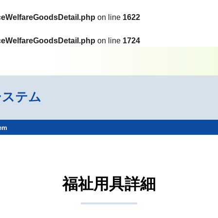
ceWelfareGoodsDetail.php
on line
1622
ceWelfareGoodsDetail.php
on line
1724
システム
tem
福祉用具詳細