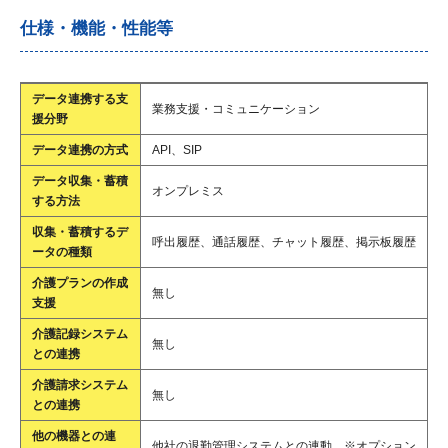
仕様・機能・性能等
データ連携する支
業務支援・コミュニケーション
援分野
データ連携の方式
API、SIP
データ収集・蓄積
オンプレミス
する方法
収集・蓄積するデ
呼出履歴、通話履歴、チャット履歴、掲示板履歴
ータの種類
介護プランの作成
無し
支援
介護記録システム
無し
との連携
介護請求システム
無し
との連携
他の機器との連
他社の退勤管理システムとの連動 ※オプション