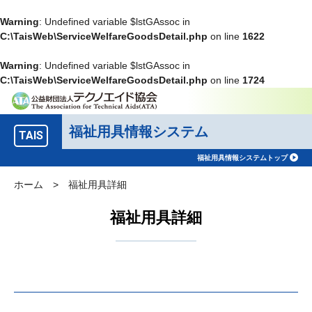
Warning
: Undefined variable $lstGAssoc in
C:\TaisWeb\ServiceWelfareGoodsDetail.php
on line
1622
Warning
: Undefined variable $lstGAssoc in
C:\TaisWeb\ServiceWelfareGoodsDetail.php
on line
1724
福祉用具情報システム
TAIS
福祉用具情報システムトップ
ホーム
>
福祉用具詳細
福祉用具詳細