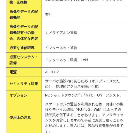
携・互換性
画像やデータの記
有り
録機能
画像やデータの記
録機能有りの場
カメラドアホン連携
合、具体的な内容
必要な通信環境
インターネット通信
必要なシステム・
インターネット環境、LAN
設備
電源
AC100V
サーバが施設内にあるため（オンプレミスのた
セキュリティ対策
め）、物理的アクセス制限が可能
オプション
PCシャットダウンｱﾌﾟﾘ「NYC On アシスト」
スマートホンの通話を利用される際、お使いの機
種やモバイル環境（4G／5G／Wifi）によって通
話品質が低下することがあります。アプリライセ
使用上の注意
ンスをお貸ししますので事前にお試し頂くことを
お勧めします。導入には、製品設置費用が必要で
す。