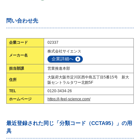
問い合わせ先
企業コード
02337
株式会社サイエンス
メーカー名
企業詳細へ
担当部課
営業推進本部
大阪府大阪市淀川区西中島五丁目5番15号 新大
住所
阪セントラルタワー北館5F
TEL
0120-3434-26
ホームページ
https://i-feel-science.com/
最近登録された同じ「分類コード（CCTA95）」の用
具