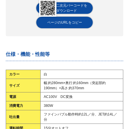
二次元バーコードを
ダウンロード
ページのURLをコピー
仕様・機能・性能等
カラー
白
幅:約280mm×奥行:約160mm（突起部約
サイズ
190mm）×高さ:約370mm
電源
AC100V DC変換
消費電力
380W
ファインバブル動作時約12L／分、JET約14L／
吐出量
分
運転時間
15分オートオフ