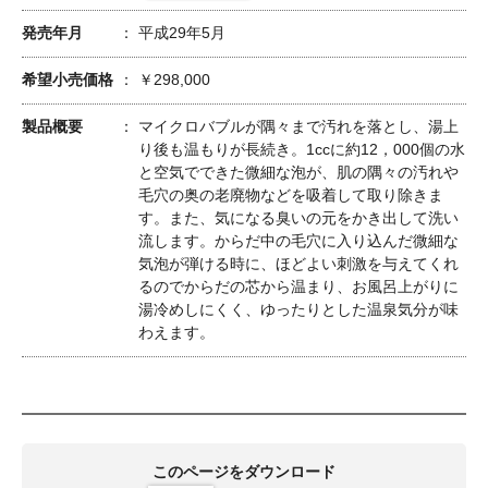
発売年月
平成29年5月
希望小売価格
￥298,000
製品概要
マイクロバブルが隅々まで汚れを落とし、湯上
り後も温もりが長続き。1ccに約12，000個の水
と空気でできた微細な泡が、肌の隅々の汚れや
毛穴の奥の老廃物などを吸着して取り除きま
す。また、気になる臭いの元をかき出して洗い
流します。からだ中の毛穴に入り込んだ微細な
気泡が弾ける時に、ほどよい刺激を与えてくれ
るのでからだの芯から温まり、お風呂上がりに
湯冷めしにくく、ゆったりとした温泉気分が味
わえます。
このページをダウンロード