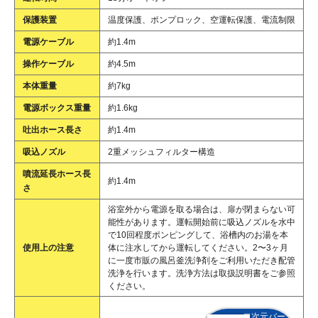
保護装置
温度保護、ポンプロック、空運転保護、電流制限
電源ケーブル
約1.4m
操作ケーブル
約4.5m
本体重量
約7kg
電源ボックス重量
約1.6kg
吐出ホース長さ
約1.4m
吸込ノズル
2重メッシュフィルター構造
噴流延長ホース長
約1.4m
さ
浴室外から電源を取る場合は、扉が閉まらない可
能性があります。運転開始前に吸込ノズルを水中
で10回程度ポンピングして、浴槽内のお湯を本
使用上の注意
体に注水してから運転してください。2〜3ヶ月
に一度市販の風呂釜洗浄剤をご利用いただき配管
洗浄を行います。洗浄方法は取扱説明書をご参照
ください。
二次元バー