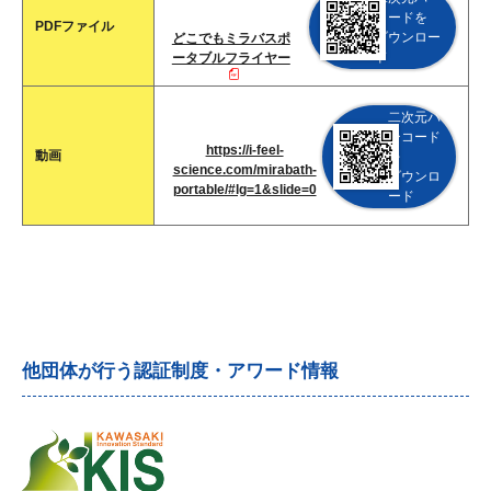
コードを
PDFファイル
ダウンロー
どこでもミラバスポ
ド
ータブルフライヤー
二次元バ
ーコード
https://i-feel-
動画
を
science.com/mirabath-
ダウンロ
portable/#lg=1&slide=0
ード
他団体が行う認証制度・アワード情報