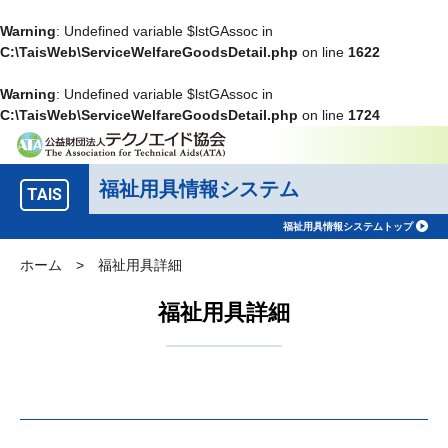
Warning
: Undefined variable $lstGAssoc in
C:\TaisWeb\ServiceWelfareGoodsDetail.php
on line
1622
Warning
: Undefined variable $lstGAssoc in
C:\TaisWeb\ServiceWelfareGoodsDetail.php
on line
1724
福祉用具情報システム
TAIS
福祉用具情報システムトップ
ホーム
>
福祉用具詳細
福祉用具詳細