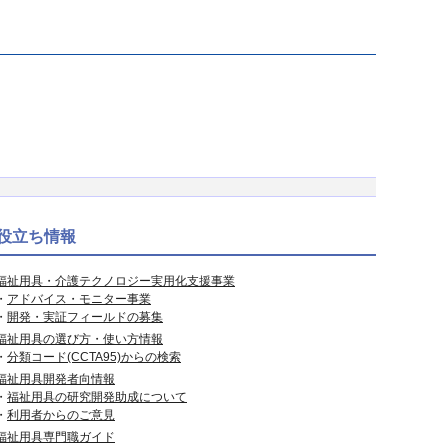
役立ち情報
福祉用具・介護テクノロジー実用化支援事業
・
アドバイス・モニター事業
・
開発・実証フィールドの募集
福祉用具の選び方・使い方情報
・
分類コード(CCTA95)からの検索
福祉用具開発者向情報
・
福祉用具の研究開発助成について
・
利用者からのご意見
福祉用具専門職ガイド