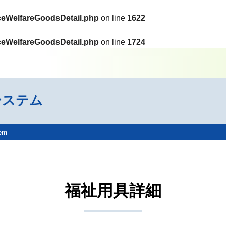
ceWelfareGoodsDetail.php
on line
1622
ceWelfareGoodsDetail.php
on line
1724
システム
tem
福祉用具詳細