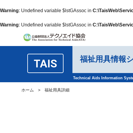
Warning
: Undefined variable $lstGAssoc in
C:\TaisWeb\Servi
Warning
: Undefined variable $lstGAssoc in
C:\TaisWeb\Servi
福祉用具情報
TAIS
Technical Aids Information Sys
ホーム
>
福祉用具詳細