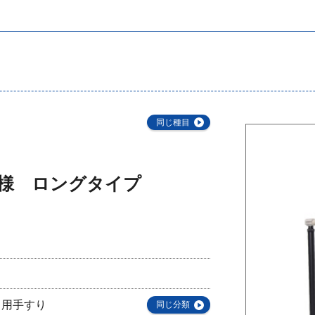
同じ種目
仕様 ロングタイプ
がり用手すり
同じ分類