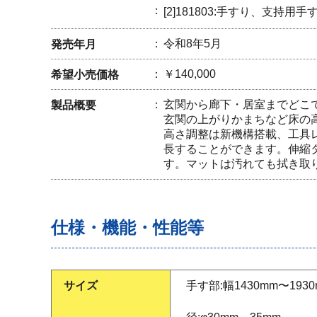
[2]181803:手すり、支持用手
令和8年5月
発売年月
￥140,000
希望小売価格
玄関から廊下・居室までどこ
製品概要
玄関の上がりかまちなど床の
高さ調整は新機構搭載、工具
長することができます。伸縮
す。マットは汚れても拭き取
仕様・機能・性能等
サイズ
手す部:幅1430mm〜19