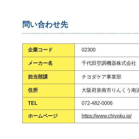
問い合わせ先
企業コード
02300
メーカー名
千代田空調機器株式会社
担当部課
チヨダケア事業部
住所
大阪府泉南市りんくう南浜
TEL
072-482-0006
ホームページ
https://www.chiyoku.jp/