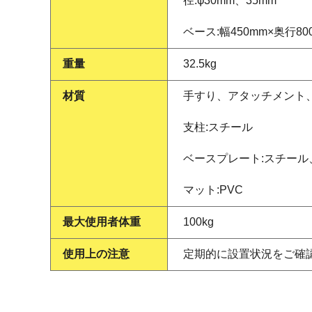
径:φ30mm、35mm
ベース:幅450mm×奥行80
重量
32.5kg
材質
手すり、アタッチメント
支柱:スチール
ベースプレート:スチール
マット:PVC
最大使用者体重
100kg
使用上の注意
定期的に設置状況をご確