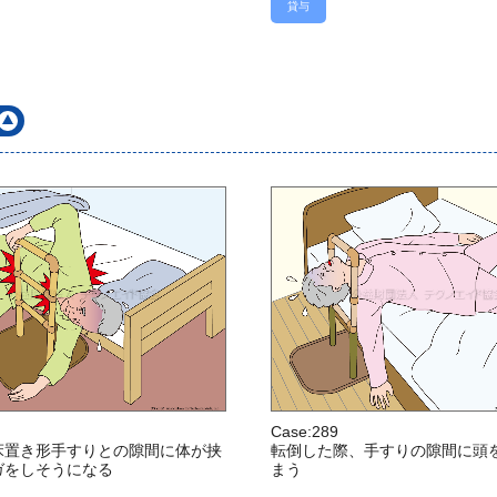
貸与
Case:289
床置き形手すりとの隙間に体が挟
転倒した際、手すりの隙間に頭
ガをしそうになる
まう