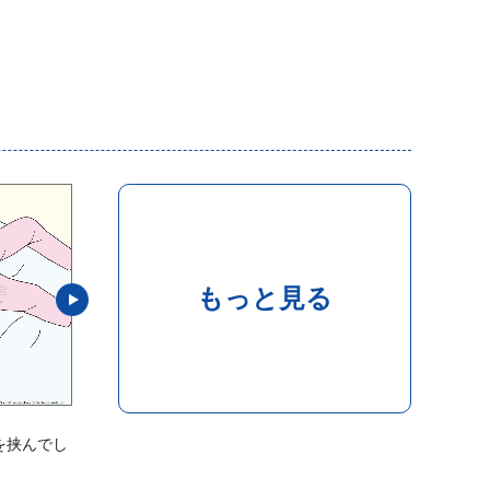
もっと見る
Case:224
Case
を挟んでし
手すりのベース部分に足をひっかけて、転
手す
倒しそうになる
しそ