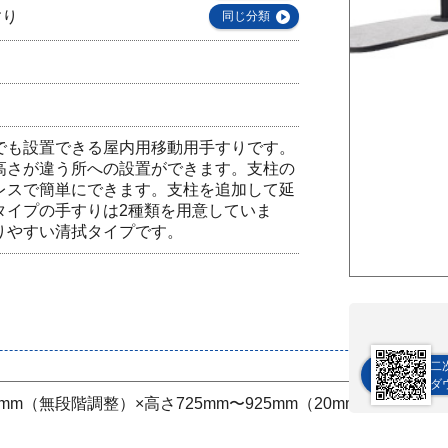
すり
同じ分類
でも設置できる屋内用移動用手すりです。
高さが違う所への設置ができます。支柱の
レスで簡単にできます。支柱を追加して延
タイプの手すりは2種類を用意していま
りやすい清拭タイプです。
二
ダ
30mm（無段階調整）×高さ725mm〜925mm（20mm間隔10段