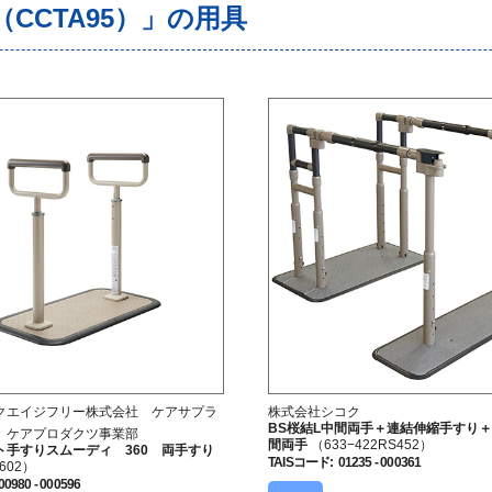
CCTA95）」の用具
クエイジフリー株式会社 ケアサプラ
株式会社シコク
BS桜結L中間両手＋連結伸縮手すり＋
 ケアプロダクツ事業部
間両手
（633−422RS452）
ト手すりスムーディ 360 両手すり
TAISコード
:
01235 - 000361
602）
00980 - 000596