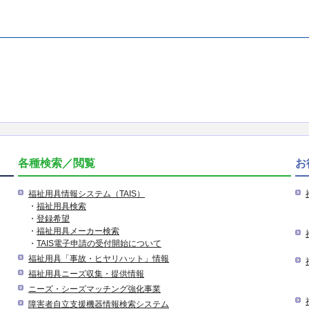
各種検索／閲覧
お
福祉用具情報システム（TAIS）
・
福祉用具検索
・
登録希望
・
福祉用具メーカー検索
・
TAIS電子申請の受付開始について
福祉用具「事故・ヒヤリハット」情報
福祉用具ニーズ収集・提供情報
ニーズ・シーズマッチング強化事業
障害者自立支援機器情報検索システム