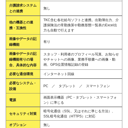
介護請求システム
無し
との連携
TKC含む各社給与ソフトと連携。出勤簿出力、介
他の機器との連
護保険法の常勤換算や勤務形態一覧表のExcel出
携・互換性
力も自動で行えます
画像やデータの記
有り
録機能
画像やデータの記
スタッフ・利用者のプロフィール写真、お知らせ
録機能有りの場
やチャットへの画像、業務手順書への画像・動
画、GPS位置情報記録の登録
合、具体的な内容
必要な通信環境
インターネット回線
必要なシステム・
PC ／ タブレット ／ スマートフォン
設備
画面表示機器（PC・タブレット・スマートフォ
電源
ン）に準じる
暗号化通信（SSL、又はそれに準じる方法）、
セキュリティ対策
SSL暗号化通信（HTTPS）に対応
オプション
無し