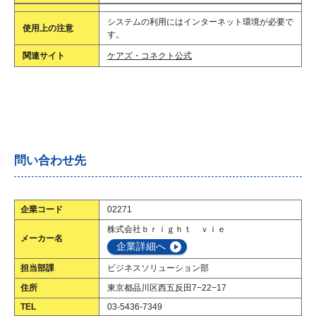
システムの利用にはインターネット環境が必要で
使用上の注意
す。
関連サイト
ケアズ・コネクト公式
問い合わせ先
企業コード
02271
株式会社ｂｒｉｇｈｔ ｖｉｅ
メーカー名
企業詳細へ
担当部課
ビジネスソリューション部
住所
東京都品川区西五反田7−22−17
TEL
03-5436-7349