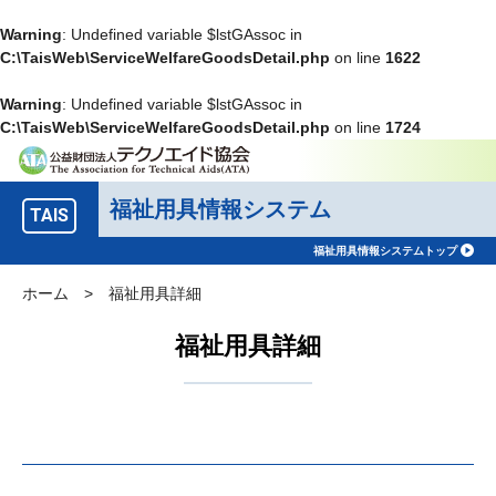
Warning
: Undefined variable $lstGAssoc in
C:\TaisWeb\ServiceWelfareGoodsDetail.php
on line
1622
Warning
: Undefined variable $lstGAssoc in
C:\TaisWeb\ServiceWelfareGoodsDetail.php
on line
1724
福祉用具情報システム
TAIS
福祉用具情報システムトップ
ホーム
>
福祉用具詳細
福祉用具詳細