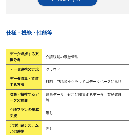
仕様・機能・性能等
データ連携する支
介護現場の勤怠管理
援分野
データ連携の方式
クラウド
データ収集・蓄積
打刻、申請等をクラウド型データベースに蓄積
する方法
収集・蓄積するデ
職員データ、勤怠に関連するデータ、有給管理
等
ータの種類
介護プランの作成
無し
支援
介護記録システム
無し
との連携