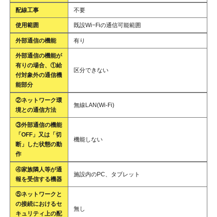
配線工事
不要
使用範囲
既設Wi−Fiの通信可能範囲
外部通信の機能
有り
外部通信の機能が
有りの場合、①給
区分できない
付対象外の通信機
能部分
②ネットワーク環
無線LAN(Wi-Fi)
境との通信方法
③外部通信の機能
「OFF」又は「切
機能しない
断」した状態の動
作
④家族隣人等が通
施設内のPC、タブレット
報を受信する機器
⑤ネットワークと
の接続におけるセ
無し
キュリティ上の配