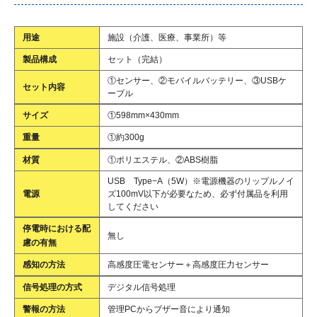
用途
施設（介護、医療、事業所）等
製品構成
セット（完結）
①センサー、②モバイルバッテリー、③USBケ
セット内容
ーブル
サイズ
①598mm×430mm
重量
①約300g
材質
①ポリエステル、②ABS樹脂
USB Type−A（5W）※電源機器のリップルノイ
電源
ズ100mV以下が必要なため、必ず付属品を利用
してください
停電時における配
無し
慮の有無
感知の方法
高感度圧電センサー＋高感度圧力センサー
信号処理の方式
デジタル信号処理
警報の方法
管理PCからブザー音により通知