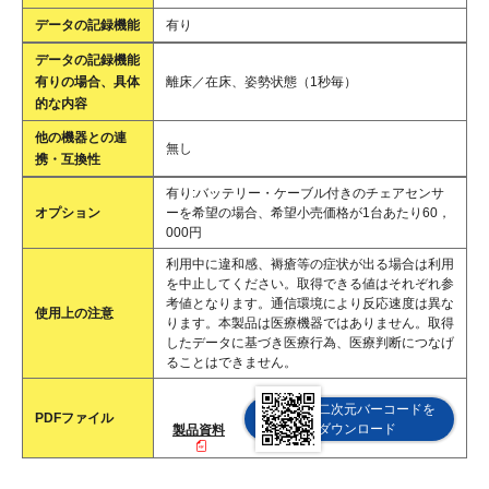
データの記録機能
有り
データの記録機能
有りの場合、具体
離床／在床、姿勢状態（1秒毎）
的な内容
他の機器との連
無し
携・互換性
有り:バッテリー・ケーブル付きのチェアセンサ
オプション
ーを希望の場合、希望小売価格が1台あたり60，
000円
利用中に違和感、褥瘡等の症状が出る場合は利用
を中止してください。取得できる値はそれぞれ参
考値となります。通信環境により反応速度は異な
使用上の注意
ります。本製品は医療機器ではありません。取得
したデータに基づき医療行為、医療判断につなげ
ることはできません。
二次元バーコードを
PDFファイル
ダウンロード
製品資料