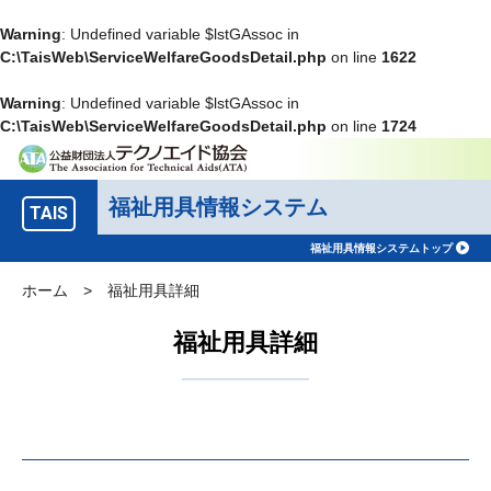
Warning
: Undefined variable $lstGAssoc in
C:\TaisWeb\ServiceWelfareGoodsDetail.php
on line
1622
Warning
: Undefined variable $lstGAssoc in
C:\TaisWeb\ServiceWelfareGoodsDetail.php
on line
1724
福祉用具情報システム
TAIS
福祉用具情報システムトップ
ホーム
>
福祉用具詳細
福祉用具詳細