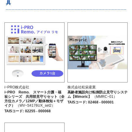
具
i−PRO株式会社
株式会社松栄産業
i−PRO Remo. スマート介護・福
高齢者施設向け転倒防止見守りシステ
祉シリーズ 共用部見守りセット（全
ム【Mimoric】
（MMRC−01）
方位カメラ／12MP／動体検知＋モザ
TAISコード
:
02468 - 000001
イク）
（WV−S4176UX_set2）
TAISコード
:
02255 - 000068