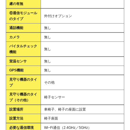
慮の有無
⑥通信モジュール
外付けオプション
のタイプ
通話機能
無し
カメラ
無し
バイタルチェック
無し
機能
室温センサ
無し
GPS機能
無し
見守り機器のタイ
その他
プ
見守り機器のタイ
椅子センサー
プ（その他）
設置場所
車椅子、椅子の座面に設置
設置方法
椅子座面
必要な通信環境
Wi−Fi通信（2.4GHz／5GHz）