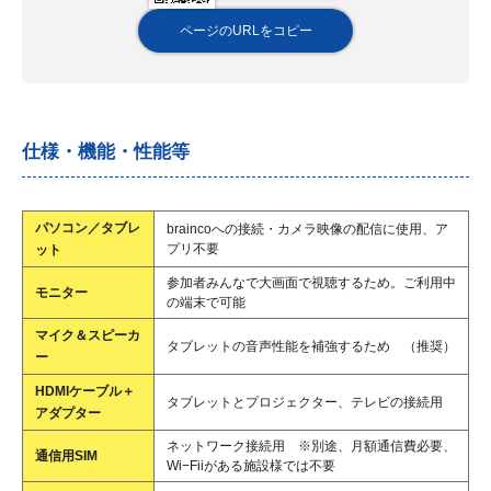
ページのURLをコピー
仕様・機能・性能等
パソコン／タブレ
braincoへの接続・カメラ映像の配信に使用、ア
プリ不要
ット
参加者みんなで大画面で視聴するため。ご利用中
モニター
の端末で可能
マイク＆スピーカ
タブレットの音声性能を補強するため （推奨）
ー
HDMIケーブル＋
タブレットとプロジェクター、テレビの接続用
アダプター
ネットワーク接続用 ※別途、月額通信費必要、
通信用SIM
Wi−Fiiがある施設様では不要