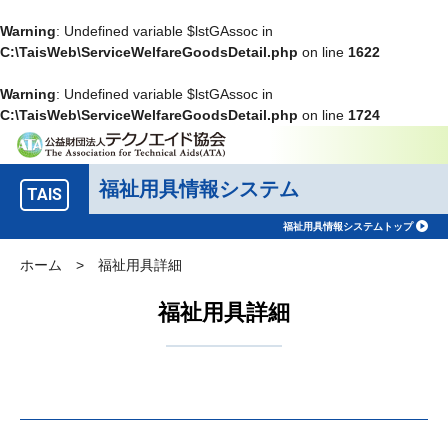
Warning
: Undefined variable $lstGAssoc in
C:\TaisWeb\ServiceWelfareGoodsDetail.php
on line
1622
Warning
: Undefined variable $lstGAssoc in
C:\TaisWeb\ServiceWelfareGoodsDetail.php
on line
1724
福祉用具情報システム
TAIS
福祉用具情報システムトップ
ホーム
>
福祉用具詳細
福祉用具詳細