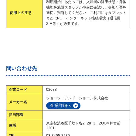
利用開始にあたっては、入居者の健康状態・身体
機能を施設スタッフが事前に確認し、参加可否を
使用上の注意
適切に判断してください。ご利用にはタブレット
またはPC・インターネット接続環境（通信用
SIM等）が必要です。
問い合わせ先
企業コード
02088
ジョージ・アンド・ショーン株式会社
メーカー名
企業詳細へ
担当部課
東京都渋谷区千駄ヶ谷2−28−3 ZOOM神宮前
住所
1201
TEL
03-3405-7230