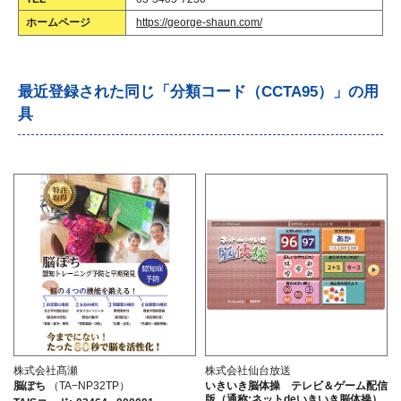
ホームページ
https://george-shaun.com/
最近登録された同じ「分類コード（CCTA95）」の用
具
株式会社髙瀬
株式会社仙台放送
脳ぽち
（TA−NP32TP）
いきいき脳体操 テレビ＆ゲーム配信
版（通称:ネットdeいきいき脳体操）