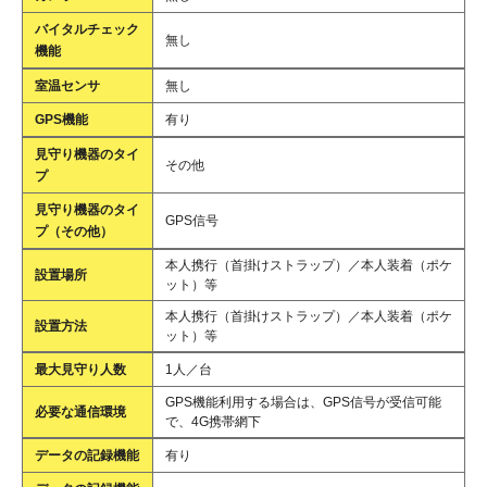
バイタルチェック
無し
機能
室温センサ
無し
GPS機能
有り
見守り機器のタイ
その他
プ
見守り機器のタイ
GPS信号
プ（その他）
本人携行（首掛けストラップ）／本人装着（ポケ
設置場所
ット）等
本人携行（首掛けストラップ）／本人装着（ポケ
設置方法
ット）等
最大見守り人数
1人／台
GPS機能利用する場合は、GPS信号が受信可能
必要な通信環境
で、4G携帯網下
データの記録機能
有り