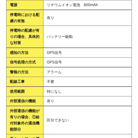
電源
リチウムイオン電池 800mAh
停電時における配
有り
慮の有無
停電時の配慮が有
りの場合、具体的
バッテリー駆動
な対策
感知の方法
GPS信号
信号処理の方式
GPS信号
警報の方法
アラーム
配線工事
不要
使用範囲
特になし
外部通信の機能
有り
外部通信の機能が
有りの場合、①給
区分できない
付対象外の通信機
能部分