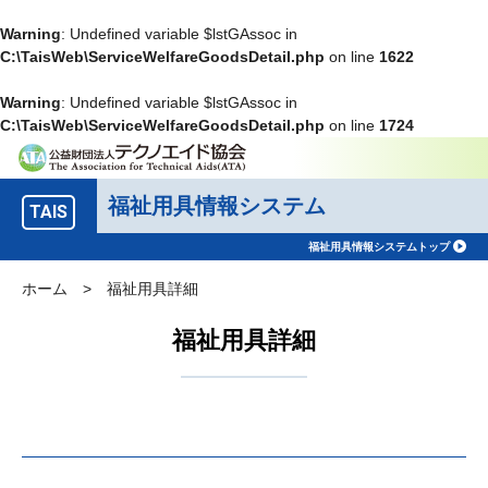
Warning
: Undefined variable $lstGAssoc in
C:\TaisWeb\ServiceWelfareGoodsDetail.php
on line
1622
Warning
: Undefined variable $lstGAssoc in
C:\TaisWeb\ServiceWelfareGoodsDetail.php
on line
1724
福祉用具情報システム
TAIS
福祉用具情報システムトップ
ホーム
>
福祉用具詳細
福祉用具詳細