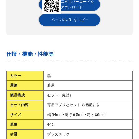
二次元バーコードを
ダウンロード
ページのURLをコピー
仕様・機能・性能等
カラー
黒
用途
兼用
製品構成
セット（完結）
セット内容
専用アプリとセットで機能する
サイズ
幅:54mm×奥行:6.5mm×高さ:86mm
重量
44g
材質
プラスチック