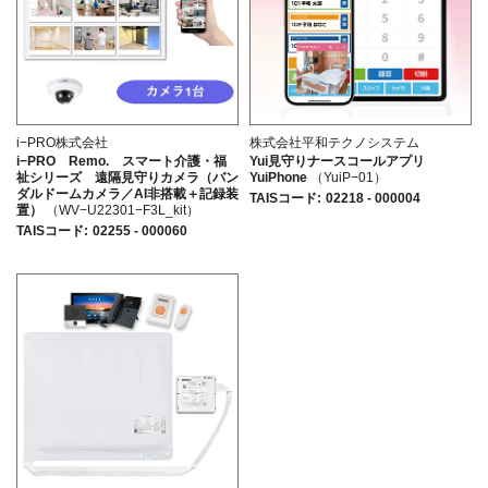
i−PRO株式会社
株式会社平和テクノシステム
i−PRO Remo. スマート介護・福
Yui見守りナースコールアプリ
祉シリーズ 遠隔見守りカメラ（バン
YuiPhone
（YuiP−01）
ダルドームカメラ／AI非搭載＋記録装
TAISコード
:
02218 - 000004
置）
（WV−U22301−F3L_kit）
TAISコード
:
02255 - 000060