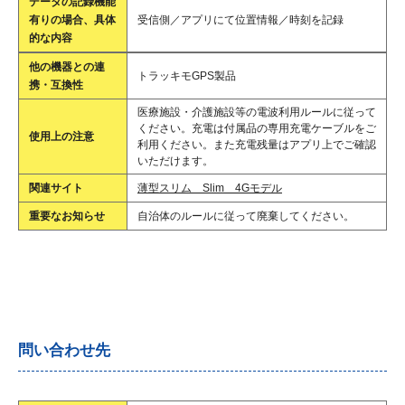
データの記録機能
有りの場合、具体
受信側／アプリにて位置情報／時刻を記録
的な内容
他の機器との連
トラッキモGPS製品
携・互換性
医療施設・介護施設等の電波利用ルールに従って
ください。充電は付属品の専用充電ケーブルをご
使用上の注意
利用ください。また充電残量はアプリ上でご確認
いただけます。
関連サイト
薄型スリム Slim 4Gモデル
重要なお知らせ
自治体のルールに従って廃棄してください。
問い合わせ先