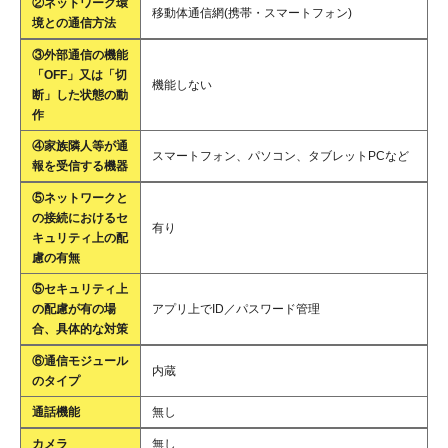
②ネットワーク環
移動体通信網(携帯・スマートフォン)
境との通信方法
③外部通信の機能
「OFF」又は「切
機能しない
断」した状態の動
作
④家族隣人等が通
スマートフォン、パソコン、タブレットPCなど
報を受信する機器
⑤ネットワークと
の接続におけるセ
有り
キュリティ上の配
慮の有無
⑤セキュリティ上
の配慮が有の場
アプリ上でID／パスワード管理
合、具体的な対策
⑥通信モジュール
内蔵
のタイプ
通話機能
無し
カメラ
無し