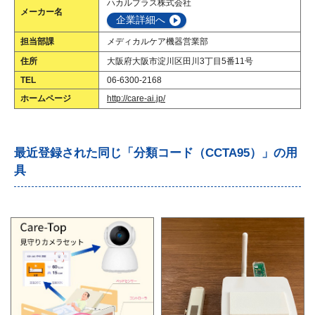
ハカルプラス株式会社
メーカー名
企業詳細へ
担当部課
メディカルケア機器営業部
住所
大阪府大阪市淀川区田川3丁目5番11号
TEL
06-6300-2168
ホームページ
http://care-ai.jp/
最近登録された同じ「分類コード（CCTA95）」の用
具