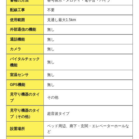
警報の方法
番号表示・メロディ・電子音・バイブ
配線工事
不要
使用範囲
見通し最大1.5km
外部通信の機能
無し
通話機能
無し
カメラ
無し
バイタルチェック
無し
機能
室温センサ
無し
GPS機能
無し
見守り機器のタイ
その他
プ
見守り機器のタイ
超音波タイプ
プ（その他）
ベッド周辺、廊下・玄関・エレベーターホールな
設置場所
ど