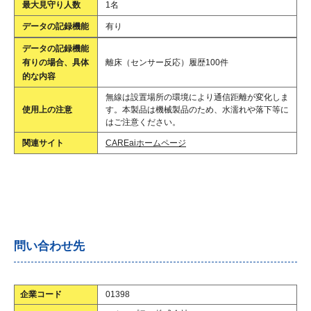
最大見守り人数
1名
データの記録機能
有り
データの記録機能
有りの場合、具体
離床（センサー反応）履歴100件
的な内容
無線は設置場所の環境により通信距離が変化しま
使用上の注意
す。本製品は機械製品のため、水濡れや落下等に
はご注意ください。
関連サイト
CAREaiホームページ
問い合わせ先
企業コード
01398