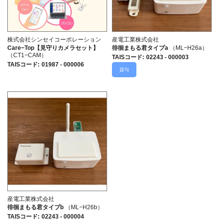
株式会社シンセイコーポレーション
産電工業株式会社
Care−Top【見守りカメラセット】
徘徊まもる君タイプa
（ML−H26a）
（CT1−CAM）
TAISコード
:
02243 - 000003
TAISコード
:
01987 - 000006
貸与
産電工業株式会社
徘徊まもる君タイプb
（ML−H26b）
TAISコード
:
02243 - 000004