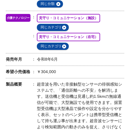
同じ分類
見守り・コミュニケーション（施設）
介護テクノロジー
同じカテゴリ
見守り・コミュニケーション（在宅）
同じカテゴリ
発売年月
令和8年6月
希望小売価格
￥304,000
製品概要
超音波を用いた非接触型センサーの徘徊感知シ
ステムで、「通信距離への不安」を解消しま
す。送信機と受信機は見通し約1.5kmの無線通
信が可能で、大型施設でも使用できます。据置
型受信機は大型液晶で操作や設定を分かりやす
く表示、セットのペンダントは携帯型受信機と
して持ち運ぶ事が出来ます。超音波センサーに
より検知範囲内の動きのみを捉え、さりげなく