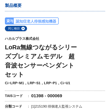
製品概要
貸与
認知症老人徘徊感知機器
同じ種目
ハカルプラス株式会社
LoRa無線つながるシリー
ズプレミアムモデル 超
音波センサーペンダント
セット
Ci−LRP−M1，LRP−S1，LRP−P1，Ci−U1
01398 - 000069
TAISコード
分類コード
[1]215190:徘徊老人監視システム