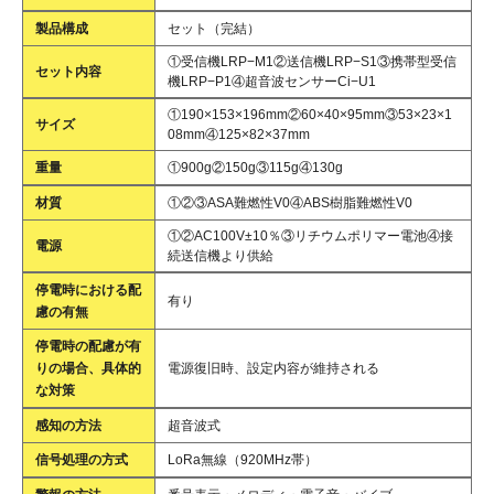
製品構成
セット（完結）
①受信機LRP−M1②送信機LRP−S1③携帯型受信
セット内容
機LRP−P1④超音波センサーCi−U1
①190×153×196mm②60×40×95mm③53×23×1
サイズ
08mm④125×82×37mm
重量
①900g②150g③115g④130g
材質
①②③ASA難燃性V0④ABS樹脂難燃性V0
①②AC100V±10％③リチウムポリマー電池④接
電源
続送信機より供給
停電時における配
有り
慮の有無
停電時の配慮が有
りの場合、具体的
電源復旧時、設定内容が維持される
な対策
感知の方法
超音波式
信号処理の方式
LoRa無線（920MHz帯）