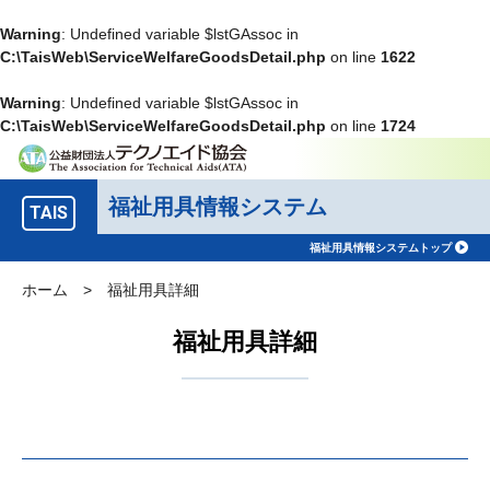
Warning
: Undefined variable $lstGAssoc in
C:\TaisWeb\ServiceWelfareGoodsDetail.php
on line
1622
Warning
: Undefined variable $lstGAssoc in
C:\TaisWeb\ServiceWelfareGoodsDetail.php
on line
1724
福祉用具情報システム
TAIS
福祉用具情報システムトップ
ホーム
>
福祉用具詳細
福祉用具詳細