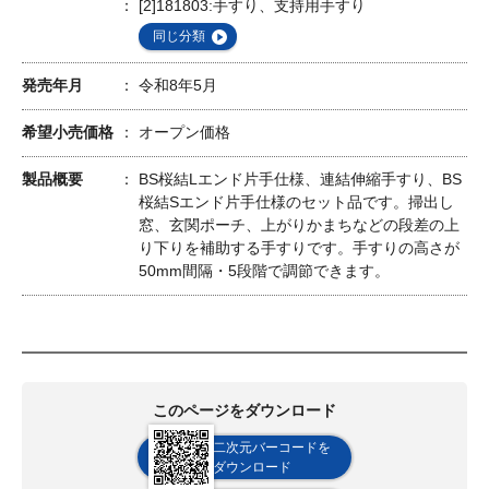
[2]181803:手すり、支持用手すり
同じ分類
発売年月
令和8年5月
希望小売価格
オープン価格
製品概要
BS桜結Lエンド片手仕様、連結伸縮手すり、BS
桜結Sエンド片手仕様のセット品です。掃出し
窓、玄関ポーチ、上がりかまちなどの段差の上
り下りを補助する手すりです。手すりの高さが
50mm間隔・5段階で調節できます。
このページをダウンロード
二次元バーコードを
ダウンロード