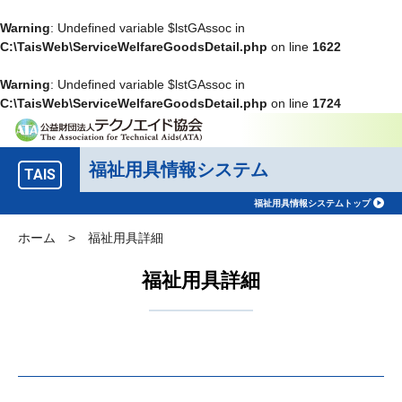
Warning
: Undefined variable $lstGAssoc in
C:\TaisWeb\ServiceWelfareGoodsDetail.php
on line
1622
Warning
: Undefined variable $lstGAssoc in
C:\TaisWeb\ServiceWelfareGoodsDetail.php
on line
1724
福祉用具情報システム
TAIS
福祉用具情報システムトップ
ホーム
>
福祉用具詳細
福祉用具詳細