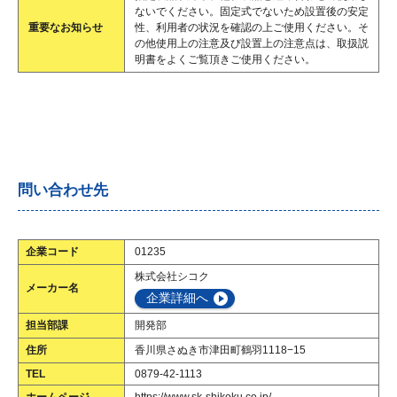
ないでください。固定式でないため設置後の安定
重要なお知らせ
性、利用者の状況を確認の上ご使用ください。そ
の他使用上の注意及び設置上の注意点は、取扱説
明書をよくご覧頂きご使用ください。
問い合わせ先
企業コード
01235
株式会社シコク
メーカー名
企業詳細へ
担当部課
開発部
住所
香川県さぬき市津田町鶴羽1118−15
TEL
0879-42-1113