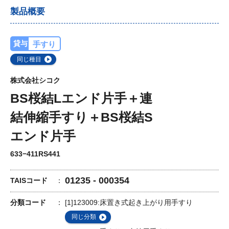
製品概要
貸与
手すり
同じ種目
株式会社シコク
BS桜結Lエンド片手＋連
結伸縮手すり＋BS桜結S
エンド片手
633−411RS441
01235 - 000354
TAISコード
分類コード
[1]123009:床置き式起き上がり用手すり
同じ分類