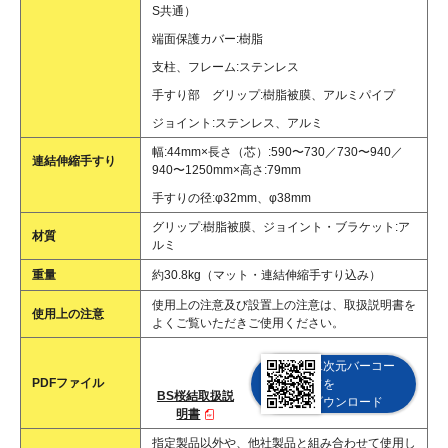
S共通）
端面保護カバー:樹脂
支柱、フレーム:ステンレス
手すり部 グリップ:樹脂被膜、アルミパイプ
ジョイント:ステンレス、アルミ
幅:44mm×長さ（芯）:590〜730／730〜940／
連結伸縮手すり
940〜1250mm×高さ:79mm
手すりの径:φ32mm、φ38mm
グリップ:樹脂被膜、ジョイント・ブラケット:ア
材質
ルミ
重量
約30.8kg（マット・連結伸縮手すり込み）
使用上の注意及び設置上の注意は、取扱説明書を
使用上の注意
よくご覧いただきご使用ください。
二次元バーコー
PDFファイル
ドを
BS桜結取扱説
ダウンロード
明書
指定製品以外や、他社製品と組み合わせて使用し