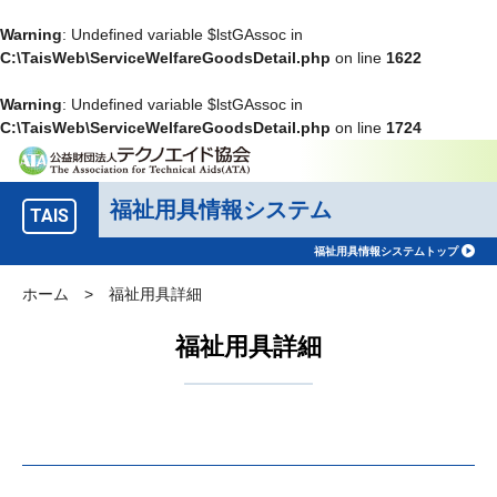
Warning
: Undefined variable $lstGAssoc in
C:\TaisWeb\ServiceWelfareGoodsDetail.php
on line
1622
Warning
: Undefined variable $lstGAssoc in
C:\TaisWeb\ServiceWelfareGoodsDetail.php
on line
1724
福祉用具情報システム
TAIS
福祉用具情報システムトップ
ホーム
>
福祉用具詳細
福祉用具詳細