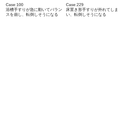
Case:100
Case:229
C
浴槽手すりが急に動いてバラン
床置き形手すりが外れてしま
スを崩し、転倒しそうになる
い、転倒しそうになる