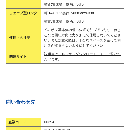
材質:集成材、樹脂、SUS
ウェーブ型ロング
幅:147mm×奥行:74mm×650mm
材質:集成材、樹脂、SUS
ベスポジ基本体の低い位置で引っ張ったり、ねじ
るなど回転方向に力を加えて使用しないでくださ
使用上の注意
い。また設置の際は、十分なスペースを空けて利
用者が挟まらないようにしてください。
説明書はこちらからダウンロードして、ご覧いた
関連サイト
だけます。
問い合わせ先
企業コード
00254