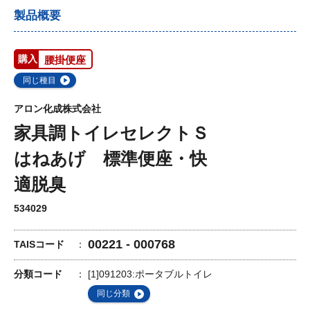
製品概要
購入
腰掛便座
同じ種目
アロン化成株式会社
家具調トイレセレクトＳ
はねあげ 標準便座・快
適脱臭
534029
00221 - 000768
TAISコード
分類コード
[1]091203:ポータブルトイレ
同じ分類