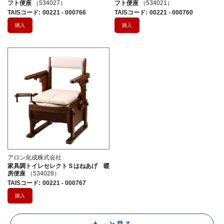
フト便座
（534027）
フト便座
（534021）
TAISコード
:
00221 - 000766
TAISコード
:
00221 - 000760
購入
購入
アロン化成株式会社
家具調トイレセレクトＳはねあげ 暖
房便座
（534028）
TAISコード
:
00221 - 000767
購入