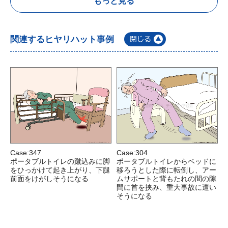
もっと見る
関連するヒヤリハット事例
Case:347
Case:304
C
ポータブルトイレの蹴込みに脚
ポータブルトイレからベッドに
をひっかけて起き上がり、下腿
移ろうとした際に転倒し、アー
前面をけがしそうになる
ムサポートと背もたれの間の隙
間に首を挟み、重大事故に遭い
そうになる