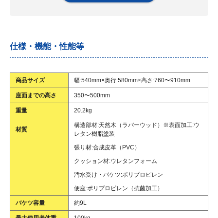
仕様・機能・性能等
商品サイズ
幅:540mm×奥行:580mm×高さ:760〜910mm
座面までの高さ
350〜500mm
重量
20.2kg
構造部材:天然木（ラバーウッド）※表面加工:ウ
材質
レタン樹脂塗装
張り材:合成皮革（PVC）
クッション材:ウレタンフォーム
汚水受け・バケツ:ポリプロピレン
便座:ポリプロピレン（抗菌加工）
バケツ容量
約9L