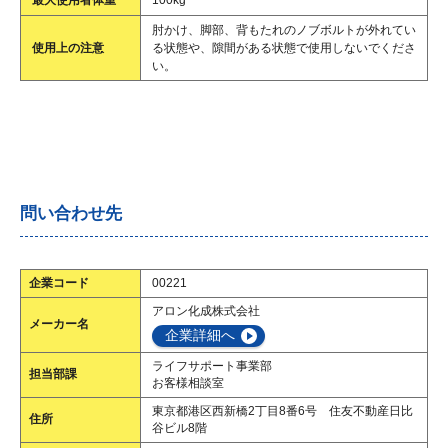
最大使用者体重
100kg
肘かけ、脚部、背もたれのノブボルトが外れてい
使用上の注意
る状態や、隙間がある状態で使用しないでくださ
い。
問い合わせ先
企業コード
00221
アロン化成株式会社
メーカー名
企業詳細へ
ライフサポート事業部
担当部課
お客様相談室
東京都港区西新橋2丁目8番6号 住友不動産日比
住所
谷ビル8階