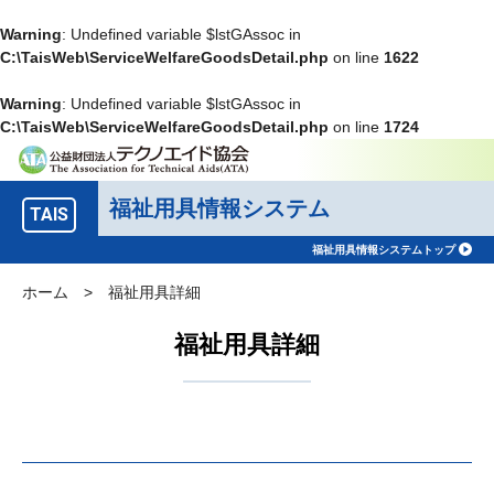
Warning
: Undefined variable $lstGAssoc in
C:\TaisWeb\ServiceWelfareGoodsDetail.php
on line
1622
Warning
: Undefined variable $lstGAssoc in
C:\TaisWeb\ServiceWelfareGoodsDetail.php
on line
1724
福祉用具情報システム
TAIS
福祉用具情報システムトップ
ホーム
>
福祉用具詳細
福祉用具詳細