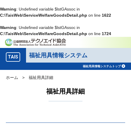
Warning
: Undefined variable $lstGAssoc in
C:\TaisWeb\ServiceWelfareGoodsDetail.php
on line
1622
Warning
: Undefined variable $lstGAssoc in
C:\TaisWeb\ServiceWelfareGoodsDetail.php
on line
1724
福祉用具情報システム
TAIS
福祉用具情報システムトップ
ホーム
>
福祉用具詳細
福祉用具詳細