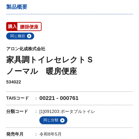
製品概要
購入
腰掛便座
同じ種目
アロン化成株式会社
家具調トイレセレクトＳ
ノーマル 暖房便座
534022
00221 - 000761
TAISコード
分類コード
[1]091203:ポータブルトイレ
同じ分類
発売年月
令和8年5月