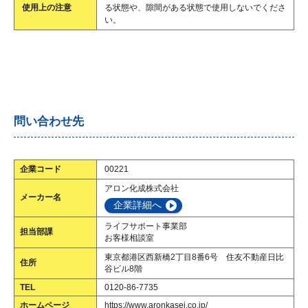
使用上の注意
る状態や、隙間がある状態で使用しないでくださ
い。
問い合わせ先
企業コード
00221
アロン化成株式会社
メーカー名
企業詳細へ
ライフサポート事業部
担当部課
お客様相談室
東京都港区西新橋2丁目8番6号 住友不動産日比
住所
谷ビル8階
TEL
0120-86-7735
ホームページ
https://www.aronkasei.co.jp/