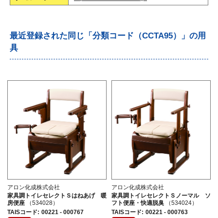
最近登録された同じ「分類コード（CCTA95）」の用
具
アロン化成株式会社
アロン化成株式会社
家具調トイレセレクトＳはねあげ 暖
家具調トイレセレクトＳノーマル ソ
房便座
（534028）
フト便座・快適脱臭
（534024）
TAISコード
:
00221 - 000767
TAISコード
:
00221 - 000763