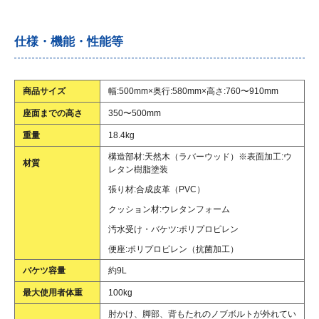
仕様・機能・性能等
商品サイズ
幅:500mm×奥行:580mm×高さ:760〜910mm
座面までの高さ
350〜500mm
重量
18.4kg
構造部材:天然木（ラバーウッド）※表面加工:ウ
材質
レタン樹脂塗装
張り材:合成皮革（PVC）
クッション材:ウレタンフォーム
汚水受け・バケツ:ポリプロピレン
便座:ポリプロピレン（抗菌加工）
バケツ容量
約9L
最大使用者体重
100kg
肘かけ、脚部、背もたれのノブボルトが外れてい