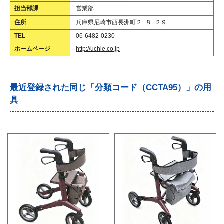
担当部課
営業部
住所
兵庫県尼崎市西長洲町２−８−２９
TEL
06-6482-0230
ホームページ
http://uchie.co.jp
最近登録された同じ「分類コード（CCTA95）」の用
具