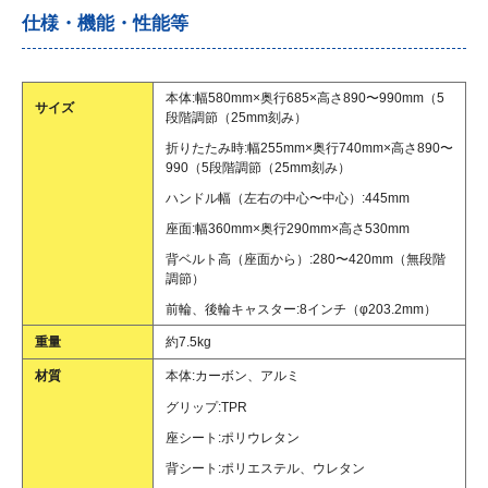
仕様・機能・性能等
本体:幅580mm×奥行685×高さ890〜990mm（5
サイズ
段階調節（25mm刻み）
折りたたみ時:幅255mm×奥行740mm×高さ890〜
990（5段階調節（25mm刻み）
ハンドル幅（左右の中心〜中心）:445mm
座面:幅360mm×奥行290mm×高さ530mm
背ベルト高（座面から）:280〜420mm（無段階
調節）
前輪、後輪キャスター:8インチ（φ203.2mm）
重量
約7.5kg
材質
本体:カーボン、アルミ
グリップ:TPR
座シート:ポリウレタン
背シート:ポリエステル、ウレタン