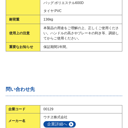
バッグ:ポリエステル600D
タイヤ:PVC
耐荷重
136kg
本製品の用途をご理解の上、正しくご使用くださ
使用上の注意
い。ハンドルの高さやブレーキの利き等、調節し
てからご使用ください。
重要なお知らせ
保証期間1年間。
問い合わせ先
企業コード
00129
ウチヱ株式会社
メーカー名
企業詳細へ