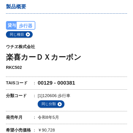
製品概要
貸与
歩行器
同じ種目
ウチヱ株式会社
楽喜カーＤＸカーボン
RKC502
00129 - 000381
TAISコード
分類コード
[1]120606:歩行車
同じ分類
発売年月
令和8年5月
希望小売価格
￥90,728