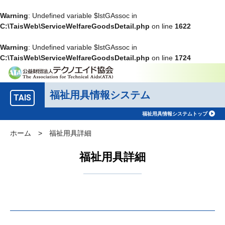
Warning
: Undefined variable $lstGAssoc in
C:\TaisWeb\ServiceWelfareGoodsDetail.php
on line
1622
Warning
: Undefined variable $lstGAssoc in
C:\TaisWeb\ServiceWelfareGoodsDetail.php
on line
1724
福祉用具情報システム
TAIS
福祉用具情報システムトップ
ホーム
>
福祉用具詳細
福祉用具詳細