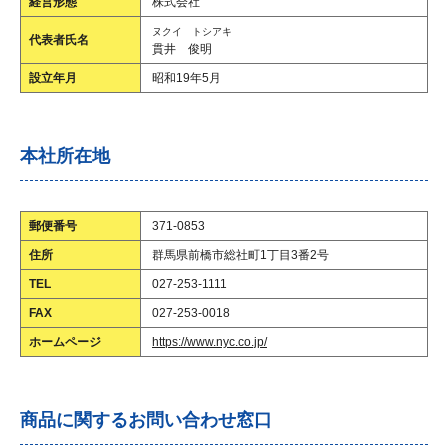
経営形態
株式会社
ヌクイ トシアキ
代表者氏名
貫井 俊明
設立年月
昭和19年5月
本社所在地
郵便番号
371-0853
住所
群馬県前橋市総社町1丁目3番2号
TEL
027-253-1111
FAX
027-253-0018
ホームページ
https://www.nyc.co.jp/
商品に関するお問い合わせ窓口