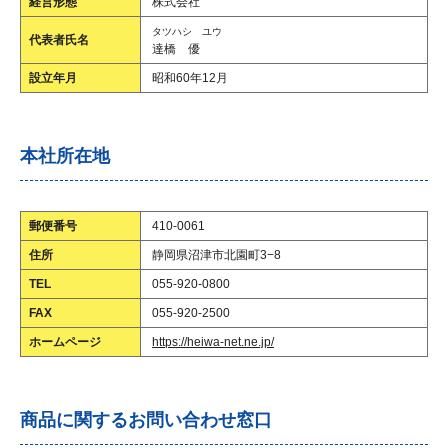
経営形態
株式会社
タツハシ ユウ
代表者氏名
達橋 優
設立年月
昭和60年12月
本社所在地
郵便番号
410-0061
住所
静岡県沼津市北園町3−8
TEL
055-920-0800
FAX
055-920-2500
ホームページ
https://heiwa-net.ne.jp/
商品に関するお問い合わせ窓口