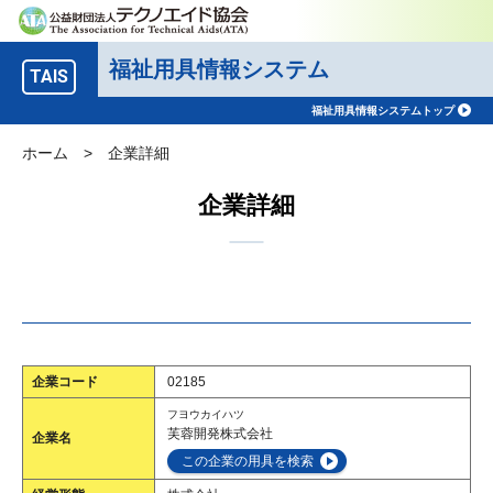
福祉用具情報システム
TAIS
福祉用具情報システムトップ
ホーム
>
企業詳細
企業詳細
企業コード
02185
フヨウカイハツ
芙蓉開発株式会社
企業名
この企業の用具を検索