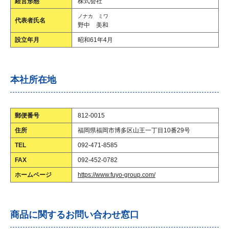
経営形態
株式会社
ノナカ ミワ
代表者氏名
野中 美和
設立年月
昭和61年4月
本社所在地
郵便番号
812-0015
住所
福岡県福岡市博多区山王一丁目10番29号
TEL
092-471-8585
FAX
092-452-0782
ホームページ
https://www.fuyo-group.com/
商品に関するお問い合わせ窓口