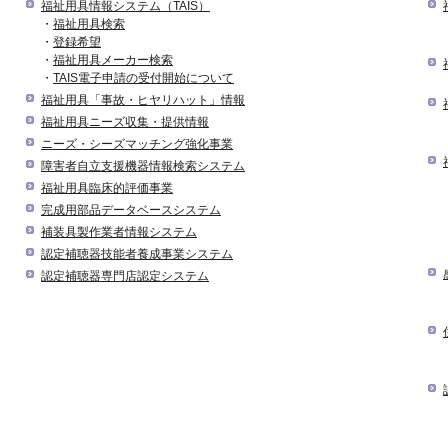
福祉用具情報システム（TAIS）
・
福祉用具検索
・
登録希望
・
福祉用具メーカー検索
・
TAIS電子申請の受付開始について
福祉用具「事故・ヒヤリハット」情報
福祉用具ニーズ収集・提供情報
ニーズ・シーズマッチング強化事業
障害者自立支援機器情報検索システム
福祉用具臨床的評価事業
完成用部品データベースシステム
補装具製作業者情報システム
認定補聴器技能者養成事業システム
認定補聴器専門店認定システム