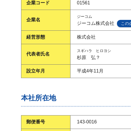
企業コード
01561
ジーコム
企業名
ジーコム株式会社
この
経営形態
株式会社
スギハラ ヒロヨシ
代表者氏名
杉原 弘？
設立年月
平成4年11月
本社所在地
郵便番号
143-0016