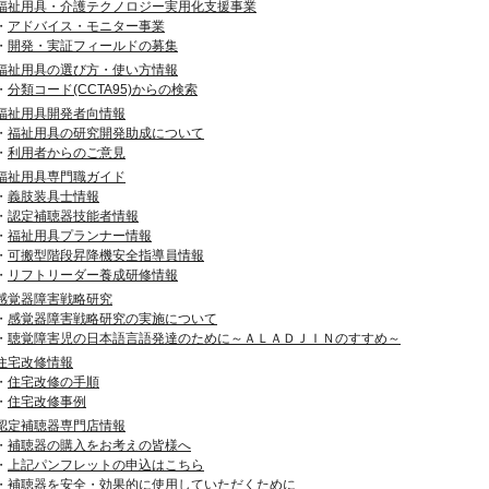
福祉用具・介護テクノロジー実用化支援事業
・
アドバイス・モニター事業
・
開発・実証フィールドの募集
福祉用具の選び方・使い方情報
・
分類コード(CCTA95)からの検索
福祉用具開発者向情報
・
福祉用具の研究開発助成について
・
利用者からのご意見
福祉用具専門職ガイド
・
義肢装具士情報
・
認定補聴器技能者情報
・
福祉用具プランナー情報
・
可搬型階段昇降機安全指導員情報
・
リフトリーダー養成研修情報
感覚器障害戦略研究
・
感覚器障害戦略研究の実施について
・
聴覚障害児の日本語言語発達のために～ＡＬＡＤＪＩＮのすすめ～
住宅改修情報
・
住宅改修の手順
・
住宅改修事例
認定補聴器専門店情報
・
補聴器の購入をお考えの皆様へ
・
上記パンフレットの申込はこちら
・
補聴器を安全・効果的に使用していただくために