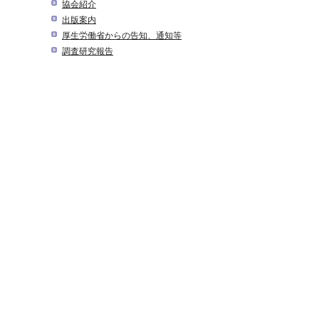
協会紹介
出版案内
厚生労働省からの告知、通知等
調査研究報告