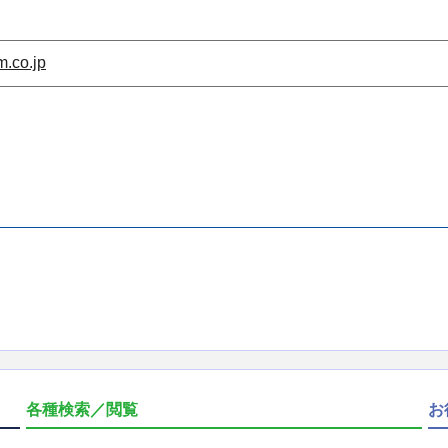
.co.jp
各種検索／閲覧
お